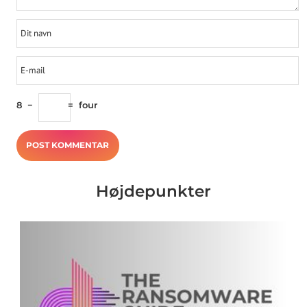
8
−
=
four
Højdepunkter