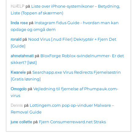
HJÆLP
på
Liste over iPhone-systemikoner – Betydning,
Liste (Toppen af ​​skærmen)
linda rose
på
Instagram fidus Guide - hvordan man kan
opdage og omgå dem
ronald
på
Nood Virus [.nud Filer] Dekryptér + Fjern Det
[Guide]
ahmetahmati
på
BloxForge Roblox-svindelnummer- Er det
sikkert? [løst]
Kwanele
på
Searchapp.exe Virus Redirects Fjernelsestrin
[Gratis løsning]
Omogolo
på
Vejledning til fjernelse af Phumpauk.com-
virus
Dennis
på
Lottingem.com pop op-vinduer Malware –
Removal Guide
june collette
på
Fjern Consumerreward.net Straks