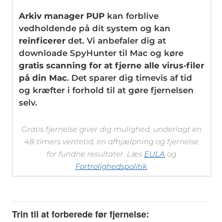
Arkiv manager PUP
kan forblive
vedholdende på dit system og kan
reinficerer
det. Vi anbefaler dig at
downloade SpyHunter til Mac og køre
gratis scanning for at fjerne alle virus-filer
på din Mac
. Det sparer dig timevis af tid
og kræfter i forhold til at gøre fjernelsen
selv.
Gratis fjernelse giver dig mulighed, underlagt en
48-timers ventetid, en afhjælpning og fjernelse
for fundne resultater. Læs
EULA
og
Fortrolighedspolitik
Trin til at forberede før fjernelse: