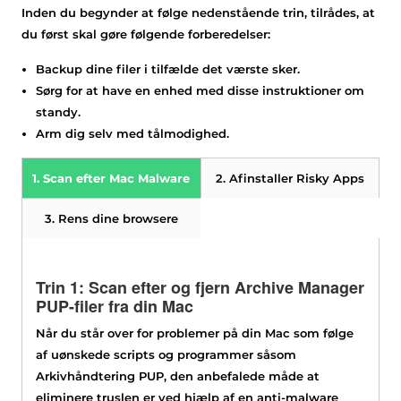
Inden du begynder at følge nedenstående trin, tilrådes, at
du først skal gøre følgende forberedelser:
Backup dine filer i tilfælde det værste sker.
Sørg for at have en enhed med disse instruktioner om
standy.
Arm dig selv med tålmodighed.
1. Scan efter Mac Malware
2. Afinstaller Risky Apps
Hent
3. Rens dine browsere
SpyHunter til Mac
Trin 1: Scan efter og fjern Archive Manager
PUP-filer fra din Mac
Når du står over for problemer på din Mac som følge
af uønskede scripts og programmer såsom
Arkivhåndtering PUP, den anbefalede måde at
eliminere truslen er ved hjælp af en anti-malware