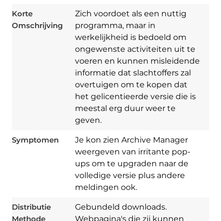
Korte
Zich voordoet als een nuttig
Omschrijving
programma, maar in
werkelijkheid is bedoeld om
ongewenste activiteiten uit te
voeren en kunnen misleidende
informatie dat slachtoffers zal
overtuigen om te kopen dat
het gelicentieerde versie die is
meestal erg duur weer te
geven.
Symptomen
Je kon zien Archive Manager
weergeven van irritante pop-
ups om te upgraden naar de
volledige versie plus andere
Download
Spy Hunter
meldingen ook.
Distributie
Gebundeld downloads.
Methode
Webpagina's die zij kunnen