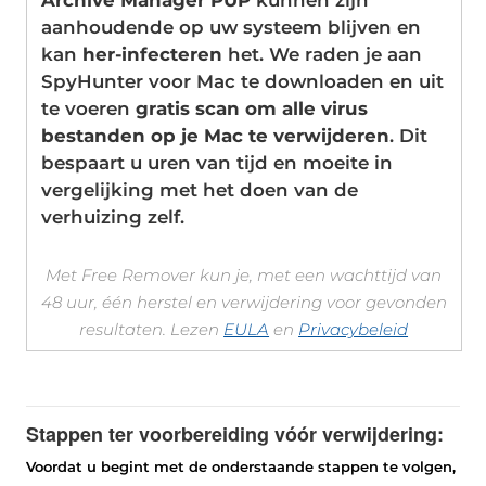
Archive Manager PUP
kunnen zijn
aanhoudende op uw systeem blijven en
kan
her-infecteren
het. We raden je aan
SpyHunter voor Mac te downloaden en uit
te voeren
gratis scan om alle virus
bestanden op je Mac te verwijderen
. Dit
bespaart u uren van tijd en moeite in
vergelijking met het doen van de
verhuizing zelf.
Met Free Remover kun je, met een wachttijd van
48 uur, één herstel en verwijdering voor gevonden
resultaten. Lezen
EULA
en
Privacybeleid
Stappen ter voorbereiding vóór verwijdering:
Voordat u begint met de onderstaande stappen te volgen,