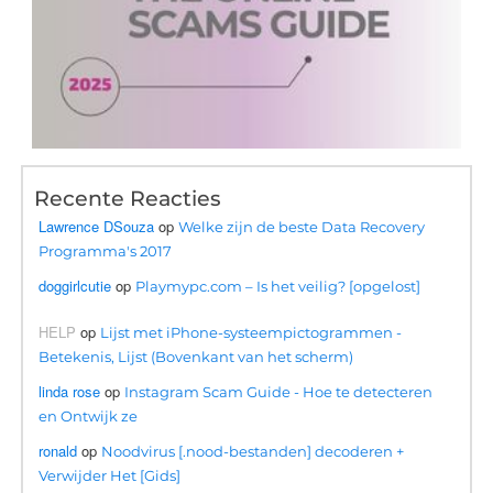
Recente Reacties
Lawrence DSouza
op
Welke zijn de beste Data Recovery
Programma's 2017
doggirlcutie
op
Playmypc.com – Is het veilig? [opgelost]
HELP
op
Lijst met iPhone-systeempictogrammen -
Betekenis, Lijst (Bovenkant van het scherm)
linda rose
op
Instagram Scam Guide - Hoe te detecteren
en Ontwijk ze
ronald
op
Noodvirus [.nood-bestanden] decoderen +
Verwijder Het [Gids]