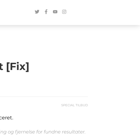
 [Fix]
SPECIAL TILBUD
ceret.
g og fjernelse for fundne resultater.