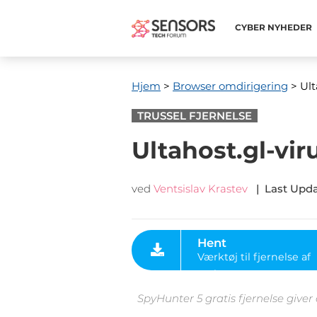
CYBER ​​NYHEDER
Hjem
>
Browser omdirigering
> Ult
TRUSSEL FJERNELSE
Ultahost.gl-vir
ved
Ventsislav Krastev
|
Last Upd
Hent
Værktøj til fjernelse af
malware
SpyHunter 5 gratis fjernelse giver