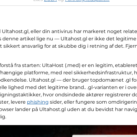
l Ultahost.gl, eller din antivirus har markeret noget rela
æs denne artikel lige nu — Ultahost.gl er ikke det legiti
 sikkert ansvarlig for at skubbe dig i retning af det. Fj
forstå fra starten: UltaHost (.med) er en legitim, etabl
uafhængige platforme, med reel sikkerhedsinfrastruktur,
dkendelse. Ultahost.gl — der bruger topdomænet .gl for
le lighed med det legitime brand.. .gl-varianten er i 
gningstaktikker, hvor ondsindede aktører registrerer 
ster, levere
phishing
sider, eller fungere som omdirigeri
rowser lander på Ultahost.gl uden at du bevidst har nav
ig.