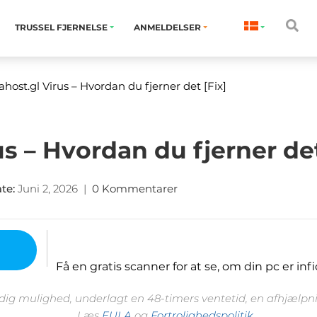
TRUSSEL FJERNELSE
ANMELDELSER
ahost.gl Virus
– Hvordan du fjerner det [Fix]
us – Hvordan du fjerner det
ate
:
Juni 2, 2026
|
0 Kommentarer
Få en gratis scanner for at se, om din pc er infi
 dig mulighed, underlagt en 48-timers ventetid, en afhjælpnin
Læs
EULA
og
Fortrolighedspolitik