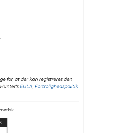
.
ge for, at der kan registreres den
yHunter's
EULA
,
Fortrolighedspolitik
omatisk.