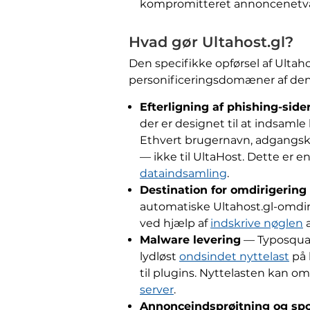
kompromitteret annoncenetværk
Hvad gør Ultahost.gl?
Den specifikke opførsel af Ultah
personificeringsdomæner af denn
Efterligning af phishing-side
der er designet til at indsamle
Ethvert brugernavn, adgangsko
— ikke til UltaHost. Dette er 
dataindsamling
.
Destination for omdirigering
automatiske Ultahost.gl-omdir
ved hjælp af
indskrive nøglen
æ
Malware levering
— Typosquat
lydløst
ondsindet nyttelast
på 
til plugins. Nyttelasten kan o
server
.
Annonceindsprøjtning og sp