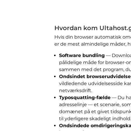
Hvordan kom Ultahost.g
Hvis din browser automatisk omdir
er de mest almindelige måder, h
Software bundling
— Downlo
pålidelige måde for browser-o
sammen med det program, du r
Ondsindet browserudvidelse
vildledende udvidelsesside ka
netværksdrift.
Typosquatting-fælde
— Du har
adresselinje — et scenarie, som
domænet på et givet tidspunkt,
til yderligere skadeligt indhold
Ondsindede omdirigeringsk