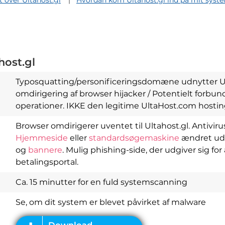
t over Ultahost.gl
Hvordan kom Ultahost.gl ind på mit syst
host.gl
Typosquatting/personificeringsdomæne udnytter Ult
omdirigering af browser hijacker / Potentielt forb
operationer. IKKE den legitime UltaHost.com hosti
Browser omdirigerer uventet til Ultahost.gl. Antiviru
Hjemmeside
eller
standardsøgemaskine
ændret ud
Download
Spy Hunter
og
bannere
. Mulig phishing-side, der udgiver sig for
betalingsportal.
Ca. 15 minutter for en fuld systemscanning
Se, om dit system er blevet påvirket af malware