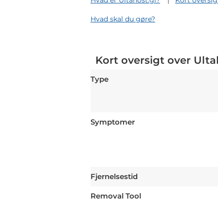
Hvad er Ultahost.gl?
Kort oversig
Hvad skal du gøre?
Kort oversigt over Ulta
Type
Symptomer
Fjernelsestid
Removal Tool