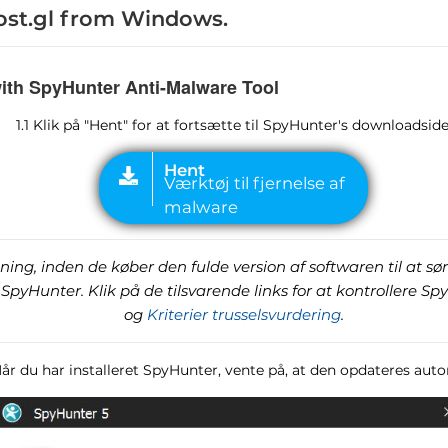
ost.gl from Windows
.
with SpyHunter Anti-Malware Tool
1.1 Klik på "Hent" for at fortsætte til SpyHunter's downloadside
ing, inden de køber den fulde version af softwaren til at sør
SpyHunter. Klik på de tilsvarende links for at kontrollere Sp
og
Kriterier trusselsvurdering
.
Når du har installeret SpyHunter, vente på, at den opdateres aut