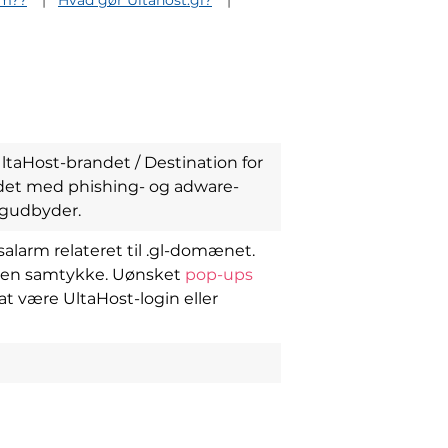
em??
Hvad gør Ultahost.gl?
aHost-brandet / Destination for
undet med phishing- og adware-
ngudbyder.
salarm relateret til .gl-domænet.
en samtykke. Uønsket
pop-ups
 at være UltaHost-login eller