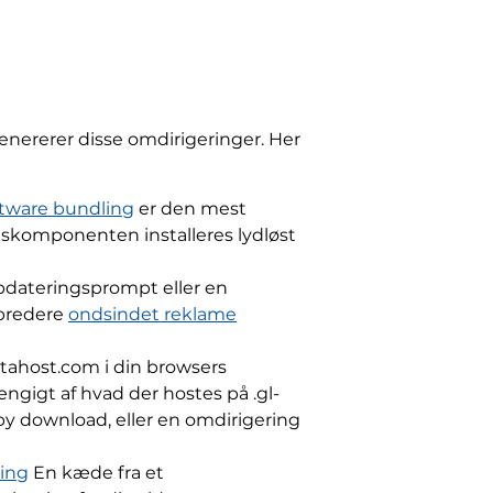
genererer disse omdirigeringer. Her
ftware bundling
er den mest
gskomponenten installeres lydløst
 opdateringsprompt eller en
 bredere
ondsindet reklame
ltahost.com i din browsers
ængigt af hvad der hostes på .gl-
by download, eller en omdirigering
ing
En kæde fra et