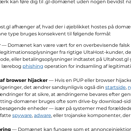
 kan føre dig til .gl-domænet uden nogen bevidst navig
ost.gl afhænger af, hvad der i øjeblikket hostes på dom
e type bruges konsekvent til følgende formål:
r
— Domænet kan være vært for en overbevisende falsk Ul
 legitimationsoplysninger fra rigtige UltaHost-kunder, d
de, eller betalingsoplysninger indtastet på Ultahost.gl
en lærebog
phishing
operation for indsamling af legitima
 af browser hijacker
— Hvis en PUP eller browser hijack
igeringer, det ændrer sandsynligvis også din
startside
,
n
ndringer for at sikre, at ændringerne bevares efter gens
ting-domæner bruges ofte som drive-by download-sider, 
besøgende enheder — især på systemer med forældede 
mfatte
spyware
,
adware
, eller trojanske komponenter, der
oring
— Domænet kan fungere som et annonceinjektions