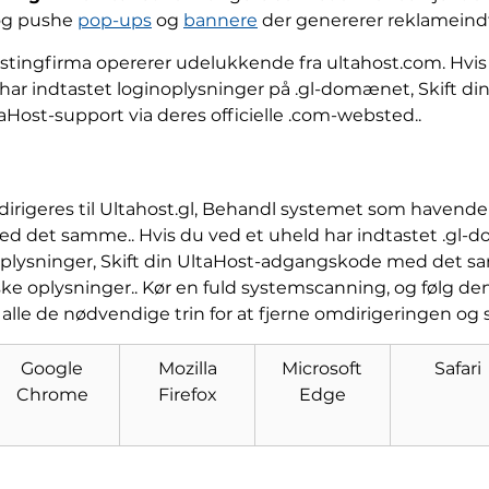
 og pushe
pop-ups
og
bannere
der genererer reklameind
stingfirma opererer udelukkende fra ultahost.com. Hvis
har indtastet loginoplysninger på .gl-domænet, Skift 
ost-support via deres officielle .com-websted..
irigeres til Ultahost.gl, Behandl systemet som havende 
med det samme.. Hvis du ved et uheld har indtastet .gl
soplysninger, Skift din UltaHost-adgangskode med det s
ke oplysninger.. Kør en fuld systemscanning, og følg de
e alle de nødvendige trin for at fjerne omdirigeringen og 
Hent
Værktøj til fjernelse af
Google
Mozilla
Microsoft
Safari
malware
Chrome
Firefox
Edge