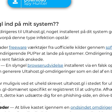
l ind på mit system??
igeres til Ultahost.gl, noget installeret på dit system 
vorpå denne type infektion opstår:
ader
freeware
værktøjer fra uofficielle kilder gennem
so
mdirigerende PUP'er at lande på systemer. Omdirigerin
ent faktisk ønskede.
— En slyngel
browserudvidelse
installeret via en falsk
n generere Ultahost.gl-omdirigeringer som en del af en
 muligvis ved et uheld skrevet ultahost.gl i stedet for u
 .gl-domænet specifikt er registreret til at udnytte. Afh
 dette kan udsætte dig for en phishing-side, en drive-
.
æder
— At blive kastet igennem en
ondsindet omdiriger