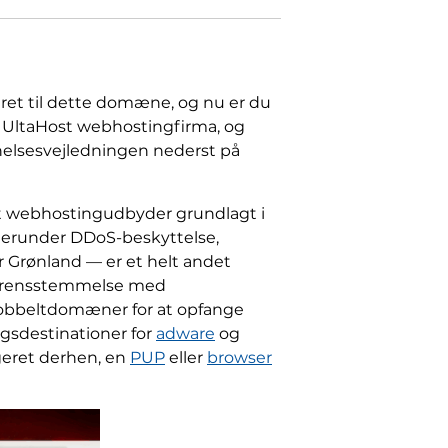
teret til dette domæne, og nu er du
me UltaHost webhostingfirma, og
ernelsesvejledningen nederst på
eret webhostingudbyder grundlagt i
 herunder DDoS-beskyttelse,
 Grønland — er et helt andet
overensstemmelse med
dobbeltdomæner for at opfange
ngsdestinationer for
adware
og
igeret derhen, en
PUP
eller
browser