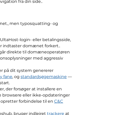
ation fra din side..
ænet., men typosquatting- og
taHost-login- eller betalingsside,
er indtaster domænet forkert..
 går direkte til domæneoperatøren
tionsoplysninger med aggressiv
er på dit system genererer
y fane
, og
standardsøgemaskine
—
tart.
der forsøger at installere en
browsere eller ikke-opdateringer
 opretter forbindelse til en
C&C
hub, bruger indlejret
trackere
at