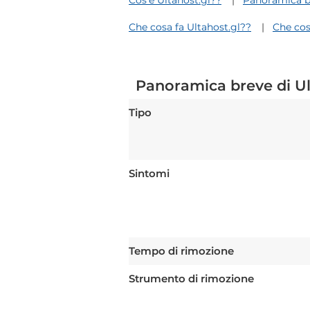
Cos'è Ultahost.gl??
Panoramica br
Che cosa fa Ultahost.gl??
Che cos
Panoramica breve di Ul
Tipo
Sintomi
Tempo di rimozione
Strumento di rimozione