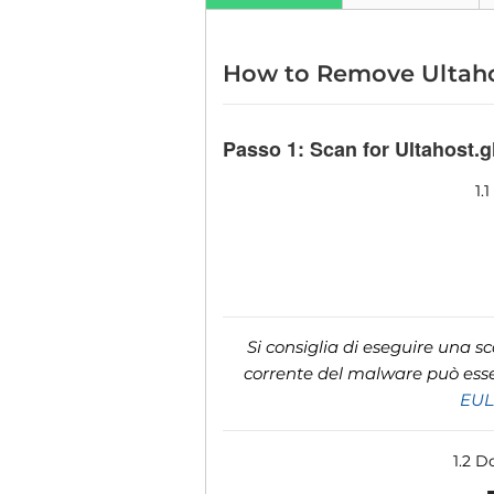
How to Remove Ultah
Passo 1:
Scan for Ultahost.
1.
Si consiglia di eseguire una s
corrente del malware può esser
EU
1.2 D