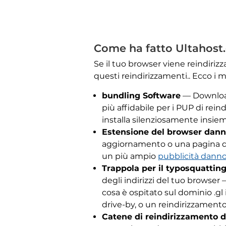
Come ha fatto Ultahost.g
Se il tuo browser viene reindiri
questi reindirizzamenti.. Ecco i m
bundling Software
— Downloa
più affidabile per i PUP di rein
installa silenziosamente insie
Estensione del browser dan
aggiornamento o una pagina di
un più ampio
pubblicità dann
Trappola per il typosquattin
degli indirizzi del tuo browser
cosa è ospitato sul dominio .
drive-by, o un reindirizzamento
Catene di reindirizzamento 