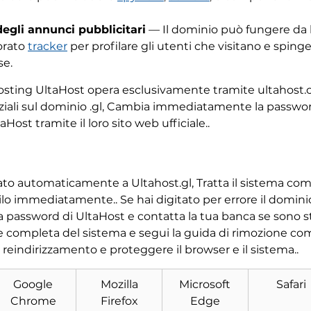
egli annunci pubblicitari
— Il dominio può fungere da h
porato
tracker
per profilare gli utenti che visitano e sping
se.
 hosting UltaHost opera esclusivamente tramite ultahost.c
denziali sul dominio .gl, Cambia immediatamente la passw
aHost tramite il loro sito web ufficiale..
zato automaticamente a Ultahost.gl, Tratta il sistema com
lo immediatamente.. Se hai digitato per errore il dominio .
password di UltaHost e contatta la tua banca se sono st
e completa del sistema e segui la guida di rimozione comp
l reindirizzamento e proteggere il browser e il sistema..
Scarica
Strumento di rimozione
malware
Google
Mozilla
Microsoft
Safari
Chrome
Firefox
Edge