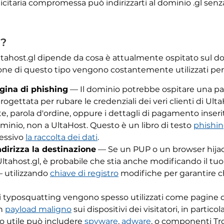
citaria compromessa può indirizzarti al dominio .gl senz
??
tahost.gl dipende da cosa è attualmente ospitato sul do
ne di questo tipo vengono costantemente utilizzati per 
gina di phishing
— Il dominio potrebbe ospitare una pa
rogettata per rubare le credenziali dei veri clienti di Ul
, parola d'ordine, oppure i dettagli di pagamento inseri
minio, non a UltaHost. Questo è un libro di testo
phishi
ressivo
la raccolta dei dati
.
ndirizza la destinazione
— Se un PUP o un browser hijac
ltahost.gl, è probabile che stia anche modificando il tu
 utilizzando
chiave di registro
modifiche per garantire c
 typosquatting vengono spesso utilizzati come pagine 
un
payload maligno
sui dispositivi dei visitatori, in partic
co utile può includere
spyware
,
adware
, o componenti Tr