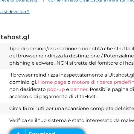
eve di Ultahost.gl
Come ha fatto Ultahost.gl a finire sul mi
a si deve fare?
tahost.gl
Tipo di dominio/usurpazione di identità che sfrutta il
del browser reindirizza la destinazione / Potenzialme
phishing e adware.. NON si tratta del fornitore di ho
Il browser reindirizza inaspettatamente a Ultahost.gl. 
dominio .gl.
Home page
o
motore di ricerca predefin
Download
Spy Hunter
non desiderato
pop-up
e
banner
. Possibile pagina d
accesso o di pagamento di UltaHost..
Circa 15 minuti per una scansione completa del sis
Verifica se il tuo sistema è stato interessato da mal