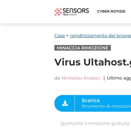
CYBER ​​NOTIZIE
Casa
>
reindirizzamento del brows
MINACCIA RIMOZIONE
Virus Ultahost.
da
Ventsislav Krastev
| Ultimo ag
Scarica
Strumento di rimozione
malware
SpyHunter 5 rimozione gratuita ti