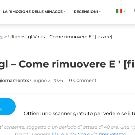
LA RIMOZIONE DELLE MINACCE
RECENSIONI
er
> Ultahost.gl Virus
– Come rimuovere E ' [fissare]
gl – Come rimuovere E ' [fi
giornamento:
Giugno 2, 2026
|
0 Commenti
Ottieni uno scanner gratuito per vedere se il t
 consente, soggetto a un periodo di attesa di 48 ore, una rip
trovati. Leggere
EULA
e
politica sulla riservatezza