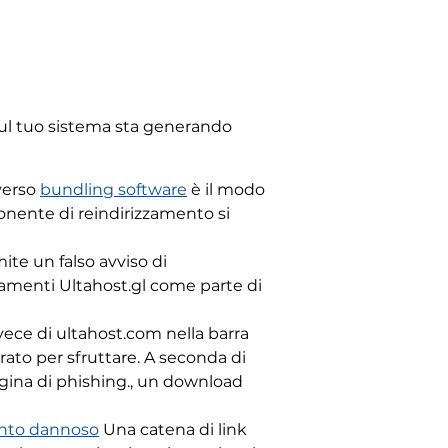
 sul tuo sistema sta generando
averso
bundling software
è il modo
mponente di reindirizzamento si
mite un falso avviso di
amenti Ultahost.gl come parte di
vece di ultahost.com nella barra
rato per sfruttare. A seconda di
gina di phishing., un download
ento dannoso
Una catena di link