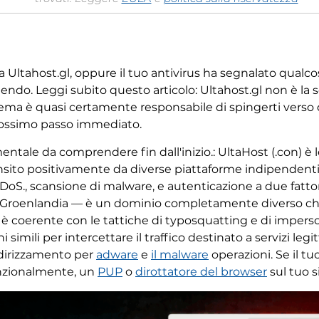
 a Ultahost.gl, oppure il tuo antivirus ha segnalato qualc
dendo. Leggi subito questo articolo: Ultahost.gl non è la 
tema è quasi certamente responsabile di spingerti verso 
prossimo passo immediato.
tale da comprendere fin dall'inizio.: UltaHost (.con) è l
nsito positivamente da diverse piattaforme indipendenti,
DoS., scansione di malware, e autenticazione a due fattori.
la Groenlandia — è un dominio completamente diverso che 
l è coerente con le tattiche di typosquatting e di impers
simili per intercettare il traffico destinato a servizi leg
ndirizzamento per
adware
e
il malware
operazioni. Se il tu
enzionalmente, un
PUP
o
dirottatore del browser
sul tuo s