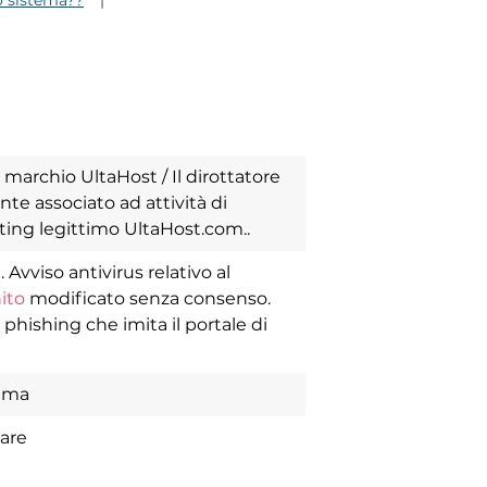
o sistema??
 marchio UltaHost / Il dirottatore
nte associato ad attività di
sting legittimo UltaHost.com..
Avviso antivirus relativo al
ito
modificato senza consenso.
i phishing che imita il portale di
tema
ware