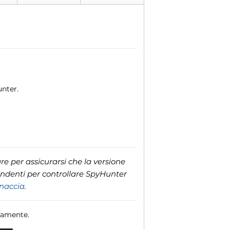
unter.
e per assicurarsi che la versione
ondenti per controllare SpyHunter
inaccia
.
camente.