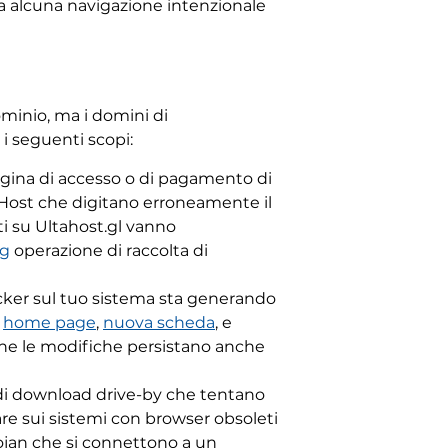
a alcuna navigazione intenzionale
minio, ma i domini di
i seguenti scopi:
gina di accesso o di pagamento di
taHost che digitano erroneamente il
ti su Ultahost.gl vanno
ng
operazione di raccolta di
ker sul tuo sistema sta generando
o
home page
,
nuova scheda
, e
he le modifiche persistano anche
di download drive-by che tentano
olare sui sistemi con browser obsoleti
ojan che si connettono a un