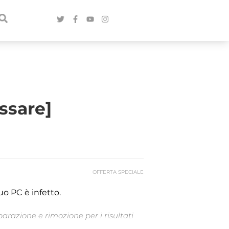
ssare]
OFFERTA SPECIALE
uo PC è infetto.
arazione e rimozione per i risultati