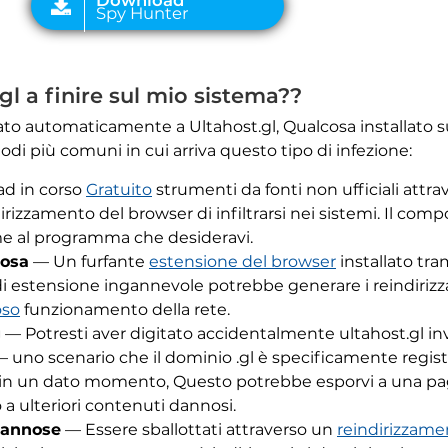
l a finire sul mio sistema??
zzato automaticamente a Ultahost.gl, Qualcosa installato
odi più comuni in cui arriva questo tipo di infezione:
d in corso
Gratuito
strumenti da fonti non ufficiali attr
dirizzamento del browser di infiltrarsi nei sistemi. Il co
me al programma che desideravi.
nosa
— Un furfante
estensione del browser
installato tra
 estensione ingannevole potrebbe generare i reindirizz
oso
funzionamento della rete.
g
— Potresti aver digitato accidentalmente ultahost.gl in
 — uno scenario che il dominio .gl è specificamente regist
gl in un dato momento, Questo potrebbe esporvi a una pa
 a ulteriori contenuti dannosi.
dannose
— Essere sballottati attraverso un
reindirizzam