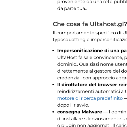
proveniente da una rete pubbli
da parte tua..
Che cosa fa Ultahost.gl
Il comportamento specifico di Ul
typosquatting e impersonificazio
Impersonificazione di una pa
UltaHost falsa e convincente, p
dominio.. Qualsiasi nome utente
direttamente al gestore del do
credenziali con approccio agg
Il dirottatore del browser rei
reindirizzamenti automatici a U
motore di ricerca predefinito
—
dopo il riavvio.
consegna Malware
— I domini
di installare silenziosamente 
o plugin non aggiornati. Il cari