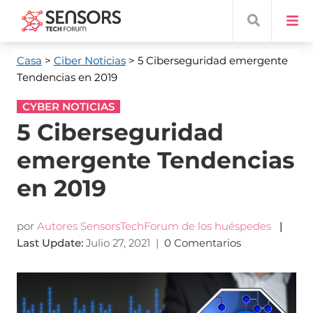
Casa
>
Ciber Noticias
> 5 Ciberseguridad emergente
Tendencias en 2019
CYBER NOTICIAS
5 Ciberseguridad
emergente Tendencias
en 2019
por
Autores SensorsTechForum de los huéspedes
|
Last Update
:
Julio 27, 2021
|
0 Comentarios