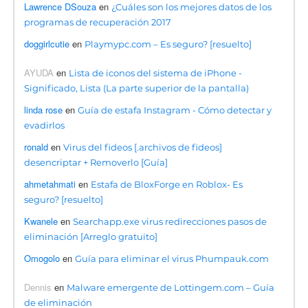
Lawrence DSouza
en
¿Cuáles son los mejores datos de los
programas de recuperación 2017
doggirlcutie
en
Playmypc.com – Es seguro? [resuelto]
AYUDA
en
Lista de iconos del sistema de iPhone -
Significado, Lista (La parte superior de la pantalla)
linda rose
en
Guía de estafa Instagram - Cómo detectar y
evadirlos
ronald
en
Virus del fideos [.archivos de fideos]
desencriptar + Removerlo [Guía]
ahmetahmati
en
Estafa de BloxForge en Roblox- Es
seguro? [resuelto]
Kwanele
en
Searchapp.exe virus redirecciones pasos de
eliminación [Arreglo gratuito]
Omogolo
en
Guía para eliminar el virus Phumpauk.com
Dennis
en
Malware emergente de Lottingem.com – Guía
de eliminación