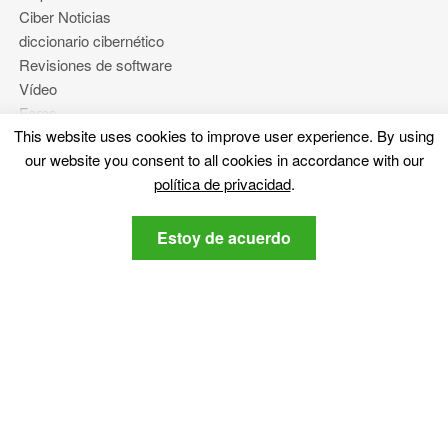
Ciber Noticias
diccionario cibernético
Revisiones de software
Vídeo
Foros
This website uses cookies to improve user experience
.
By using
our website you consent to all cookies in accordance with our
Más
política de privacidad
.
Sobre nosotros
Estoy de acuerdo
política de privacidad
Contáctenos
Manténganse al tanto
Suscribirse a nuestro boletín respecto a la última
ciberseguridad y noticias relacionadas con la tecnología,.