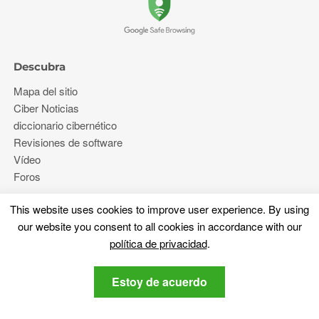
Descubra
Mapa del sitio
Ciber Noticias
diccionario cibernético
Revisiones de software
Vídeo
Foros
This website uses cookies to improve user experience
.
By using
Más
our website you consent to all cookies in accordance with our
política de privacidad
.
Sobre nosotros
política de privacidad
Estoy de acuerdo
Contáctenos
Manténganse al tanto