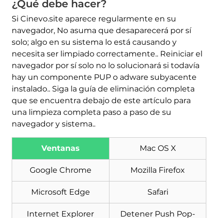
¿Qué debe hacer?
Si Cinevo.site aparece regularmente en su
navegador, No asuma que desaparecerá por sí
solo; algo en su sistema lo está causando y
necesita ser limpiado correctamente.. Reiniciar el
navegador por sí solo no lo solucionará si todavía
hay un componente PUP o adware subyacente
instalado.. Siga la guía de eliminación completa
que se encuentra debajo de este artículo para
una limpieza completa paso a paso de su
Descargar
navegador y sistema..
Herramienta de
eliminación de software
malintencionado
Ventanas
Mac OS X
Google Chrome
Mozilla Firefox
Microsoft Edge
Safari
Internet Explorer
Detener Push Pop-