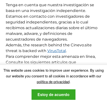
Tenga en cuenta que nuestra investigación se
basa en una investigación independiente.
Estamos en contacto con investigadores de
seguridad independientes, gracias a lo cual
recibimos actualizaciones diarias sobre el último
malware, adware, y definiciones de
secuestradores de navegadores.
Además,
the research behind the Cinevo.site
threat is backed with
VirusTotal
.
Para comprender mejor esta amenaza en línea,
Consulte los siguientes artículos que
proporcionan detalles informados..
This website uses cookies to improve user experience
.
By using
our website you consent to all cookies in accordance with our
política de privacidad
.
Ventsislav Krastev
Ventsislav es un experto en
Estoy de acuerdo
ciberseguridad en
SensorsTechForum desde 2015.