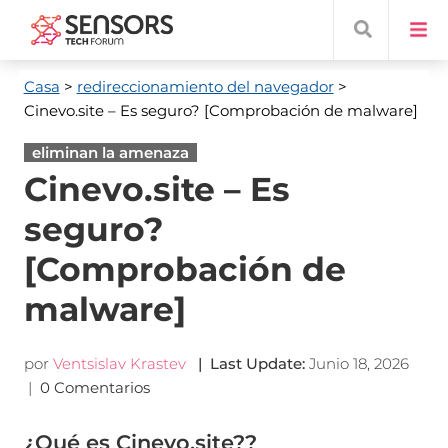
Casa
>
redireccionamiento del navegador
>
Cinevo.site
– Es seguro? [Comprobación de malware]
eliminan la amenaza
Cinevo.site – Es
seguro?
[Comprobación de
malware]
por
Ventsislav Krastev
|
Last Update
:
Junio 18, 2026
|
0 Comentarios
¿Qué es Cinevo.site??