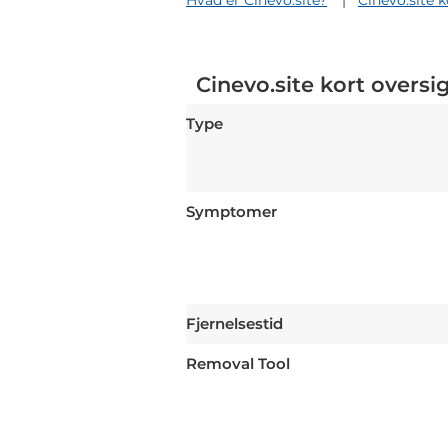
Hvad er Cinevo.site?
Cinevo.site k
Cinevo.site kort oversi
Type
Symptomer
Fjernelsestid
Removal Tool