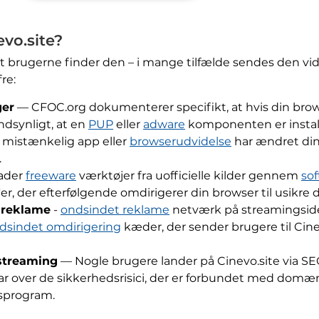
evo.site?
 at brugerne finder den – i mange tilfælde sendes den vid
re:
ger
— CFOC.org dokumenterer specifikt, at hvis din brow
andsynligt, at en
PUP
eller
adware
komponenten er install
n mistænkelig app eller
browserudvidelse
har ændret dine
.
ader
freeware
værktøjer fra uofficielle kilder gennem
so
er, der efterfølgende omdirigerer din browser til usikr
 reklame
-
ondsindet reklame
netværk på streamingsider
dsindet omdirigering
kæder, der sender brugere til Cin
 streaming
— Nogle brugere lander på Cinevo.site via SE
lar over de sikkerhedsrisici, der er forbundet med domæn
usprogram.