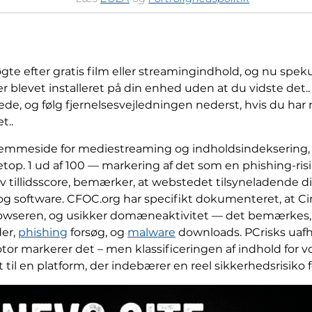
te efter gratis film eller streamingindhold, og nu speku
 er blevet installeret på din enhed uden at du vidste det
lede, og følg fjernelsesvejledningen nederst, hvis du ha
t..
jemmeside for mediestreaming og indholdsindeksering, 
netop. 1 ud af 100 — markering af det som en phishing-risi
v tillidsscore, bemærker, at webstedet tilsyneladende dis
lm og software. CFOC.org har specifikt dokumenteret, at C
 browseren, og usikker domæneaktivitet — det bemærkes
der,
phishing
forsøg, og
malware
downloads. PCrisks uaf
tor markerer det – men klassificeringen af indhold for vo
t til en platform, der indebærer en reel sikkerhedsrisiko 