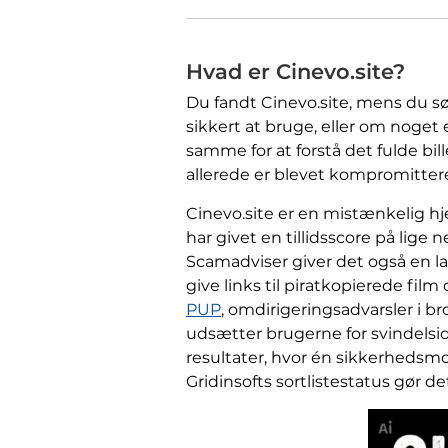
Hvad er Cinevo.site?
Du fandt Cinevo.site, mens du søg
sikkert at bruge, eller om noget
samme for at forstå det fulde bil
allerede er blevet kompromittere
Cinevo.site er en mistænkelig h
har givet en tillidsscore på lige 
Scamadviser giver det også en la
give links til piratkopierede fi
PUP
, omdirigeringsadvarsler i
udsætter brugerne for svindelsi
resultater, hvor én sikkerhedsmo
Gridinsofts sortlistestatus gør de