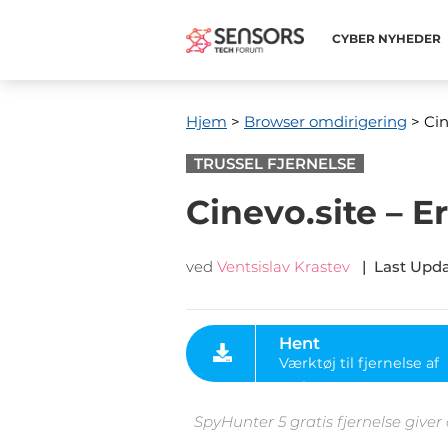
CYBER ​​NYHEDER
Hjem
>
Browser omdirigering
> Cin
TRUSSEL FJERNELSE
Cinevo.site – E
ved
Ventsislav Krastev
|
Last Upd
Hent
Værktøj til fjernelse af
malware
SpyHunter 5 gratis fjernelse giver