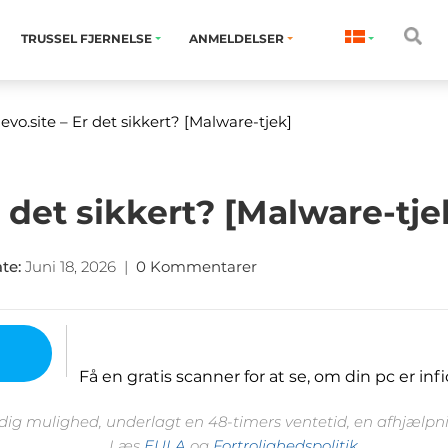
TRUSSEL FJERNELSE
ANMELDELSER
evo.site
– Er det sikkert? [Malware-tjek]
r det sikkert? [Malware-tje
ate
:
Juni 18, 2026
|
0 Kommentarer
Få en gratis scanner for at se, om din pc er infi
 dig mulighed, underlagt en 48-timers ventetid, en afhjælpnin
Læs
EULA
og
Fortrolighedspolitik