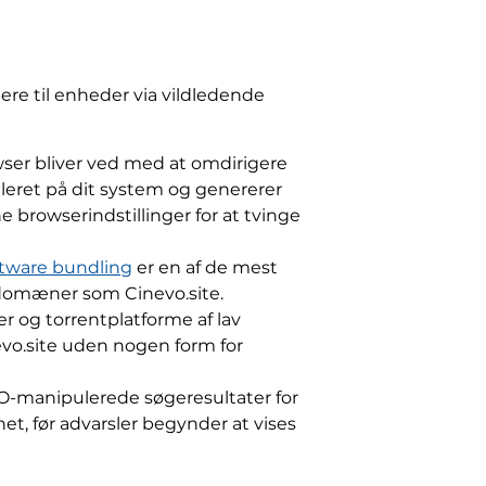
ere til enheder via vildledende
ser bliver ved med at omdirigere
eret på dit system og genererer
 browserindstillinger for at tvinge
ftware bundling
er en af de mest
e domæner som Cinevo.site.
 og torrentplatforme af lav
evo.site uden nogen form for
O-manipulerede søgeresultater for
et, før advarsler begynder at vises