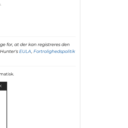
.
ge for, at der kan registreres den
yHunter's
EULA
,
Fortrolighedspolitik
omatisk.