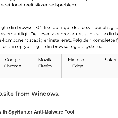
stedet for et reelt sikkerhedsproblem.
t i din browser, Gå ikke ud fra, at det forsvinder af sig s
es ordentligt.. Det løser ikke problemet at nulstille din 
-komponent stadig er installeret.. Følg den komplette f
-for-trin oprydning af din browser og dit system..
Hent
Google
Mozilla
Microsoft
Safari
Værktøj til fjernelse af
malware
Chrome
Firefox
Edge
.site from Windows
.
with SpyHunter Anti-Malware Tool