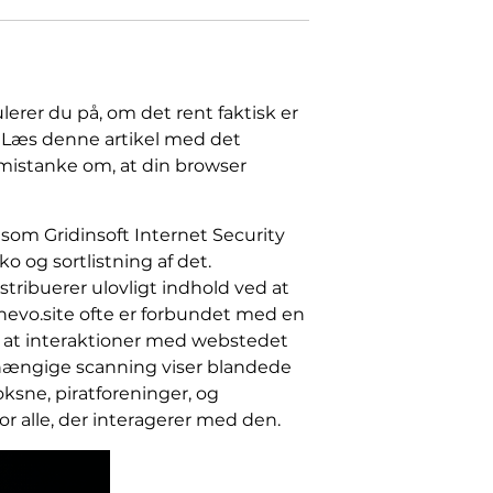
lerer du på, om det rent faktisk er
.. Læs denne artikel med det
r mistanke om, at din browser
som Gridinsoft Internet Security
ko og sortlistning af det.
tribuerer ulovligt indhold ved at
inevo.site ofte er forbundet med en
, at interaktioner med webstedet
hængige scanning viser blandede
ksne, piratforeninger, og
for alle, der interagerer med den.