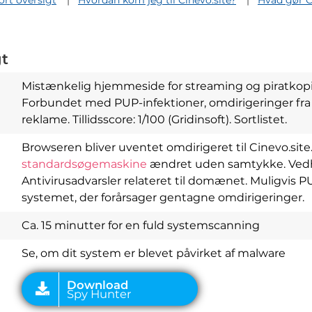
ort oversigt
Hvordan kom jeg til Cinevo.site?
Hvad gør C
gt
Mistænkelig hjemmeside for streaming og piratkopier
Forbundet med PUP-infektioner, omdirigeringer fra 
reklame. Tillidsscore: 1/100 (Gridinsoft). Sortlistet.
Browseren bliver uventet omdirigeret til Cinevo.site
standardsøgemaskine
ændret uden samtykke. Ve
Download
Antivirusadvarsler relateret til domænet. Muligvis PU
Spy Hunter
systemet, der forårsager gentagne omdirigeringer.
Ca. 15 minutter for en fuld systemscanning
Se, om dit system er blevet påvirket af malware