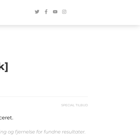
k]
SPECIAL TILBUD
ceret.
g og fjernelse for fundne resultater.