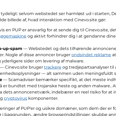
ydeligt: selvom webstedet ser harmløst ud i starten, De
de billede af, hvad interaktion med Cinevo.site gør:
s en PUP er ansvarlig for at sende dig til Cinevo.site, d
søgemaskine
og aktivt forhindrer dig i at gendanne dine 
op-up-spam
— Webstedet og dets tilhørende annoncenet
er. Nogle af disse annoncer bruger
ondsindet reklame
a
g yderligere sider om levering af malware.
— Cinevo.site bruger
trackere
og tredjepartsanalyser til
g enhedsoplysninger — alt sammen uden meningsfuldt 
e
— Scamadviser bemærker specifikt, at det meste indhol
å er bundtet med trojanske heste og anden malware.. A
 via dets annoncenetværk, indebærer en reel risiko for at 
og
cryptovirus
komponenter.
eringer af PUP'er og usikre domæner, som dem der er f
r i baggrunden., ændre browserindstillinger, skubbe ann