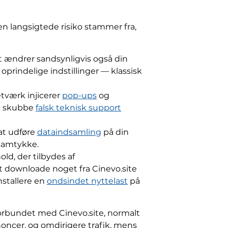
n langsigtede risiko stammer fra,
et ændrer sandsynligvis også din
oprindelige indstillinger — klassisk
værk injicerer
pop-ups
og
t skubbe
falsk teknisk support
 at udføre
dataindsamling
på din
samtykke.
d, der tilbydes af
t downloade noget fra Cinevo.site
installere en
ondsindet nyttelast
på
orbundet med Cinevo.site, normalt
oncer, og omdirigere trafik, mens