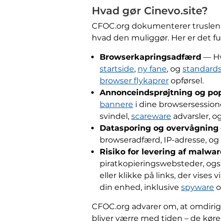
Hvad gør Cinevo.site?
CFOC.org dokumenterer truslen t
hvad den muliggør. Her er det ful
Browserkapringsadfærd
— Hvi
startside
,
ny fane
, og
standard
browser flykaprer
opførsel.
Annonceindsprøjtning og p
bannere
i dine browsersession
svindel,
scareware
advarsler, o
Datasporing og overvågning
browseradfærd, IP-adresse, o
Risiko for levering af malwar
piratkopieringswebsteder, ogs
eller klikke på links, der vises
din enhed, inklusive
spyware
CFOC.org advarer om, at omdirig
bliver værre med tiden – de køre