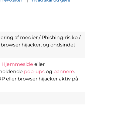
inevo.site?
Hvad skal du gøre?
ing af medier / Phishing-risiko /
browser hijacker, og ondsindet
.
Hjemmeside
eller
dholdende
pop-ups
og
bannere
.
P eller browser hijacker aktiv på