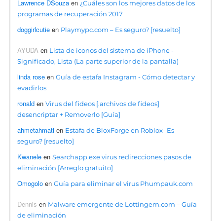
Lawrence DSouza
en
¿Cuáles son los mejores datos de los
programas de recuperación 2017
doggirlcutie
en
Playmypc.com – Es seguro? [resuelto]
AYUDA
en
Lista de iconos del sistema de iPhone -
Significado, Lista (La parte superior de la pantalla)
linda rose
en
Guía de estafa Instagram - Cómo detectar y
evadirlos
ronald
en
Virus del fideos [.archivos de fideos]
desencriptar + Removerlo [Guía]
ahmetahmati
en
Estafa de BloxForge en Roblox- Es
seguro? [resuelto]
Kwanele
en
Searchapp.exe virus redirecciones pasos de
eliminación [Arreglo gratuito]
Omogolo
en
Guía para eliminar el virus Phumpauk.com
Dennis
en
Malware emergente de Lottingem.com – Guía
de eliminación