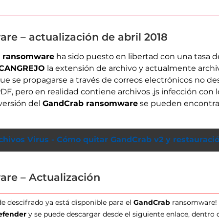
e – actualización de abril 2018
 ransomware
ha sido puesto en libertad con una tasa d
.CANGREJO
la extensión de archivo y actualmente archiv
ue se propagarse a través de correos electrónicos no des
 pero en realidad contiene archivos .js infección con l
versión del
GandCrab ransomware
se pueden encontrar 
hivos Virus - Cómo quitar GandCrab v2 y restauraci
re – Actualización
 descifrado ya está disponible para el
GandCrab
ransomware! L
efender
y se puede descargar desde el siguiente enlace, dentro 