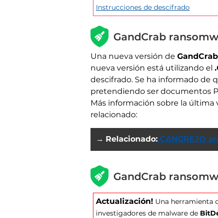
Instrucciones de descifrado
GandCrab ransomwar
Una nueva versión de
GandCrab
nueva versión está utilizando el
descifrado. Se ha informado de q
pretendiendo ser documentos PDF,
Más información sobre la última 
relacionado:
→
Relacionado:
.CANGREJO arc
GandCrab ransomwa
Actualización!
Una herramienta de
investigadores de malware de
BitD