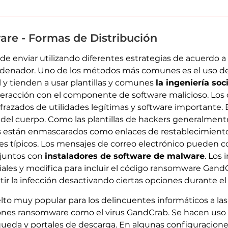
e - Formas de Distribución
enviar utilizando diferentes estrategias de acuerdo a l
 ordenador. Uno de los métodos más comunes es el uso d
l y tienden a usar plantillas y comunes
la ingeniería soc
nteracción con el componente de software malicioso. Los
frazados de utilidades legítimas y software importante. 
 del cuerpo. Como las plantillas de hackers generalmen
s están enmascarados como enlaces de restablecimient
nes típicos. Los mensajes de correo electrónico pueden
djuntos con
instaladores de software de malware
. Los
ales y modifica para incluir el código ransomware GandCr
r la infección desactivando ciertas opciones durante el 
elto muy popular para los delincuentes informáticos a l
ciones ransomware como el virus GandCrab. Se hacen uso 
eda y portales de descarga. En algunas configuraciones,