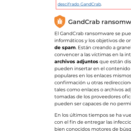
descifrado GandCrab
.
GandCrab ransomwar
El GandCrab ransomware se puede 
informáticos y los objetivos de
de spam
. Están creando a grane
convencer a las víctimas en la i
archivos adjuntos
que están dis
pueden insertar en el contenido
populares en los enlaces mismo
confirmación u otras redireccio
tales como enlaces o archivos a
tomadas de los proveedores ofici
pueden ser capaces de no permiti
En los últimos tiempos se ha vu
con el fin de entregar las infec
bien conocidos motores de búsqu