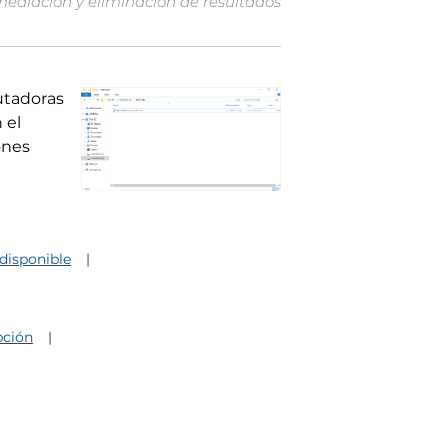
mediación y eliminación de resultados
utadoras
 el
ones
disponible
pción