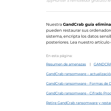
SpyHunter 5 removedor gratuito le 
Nuestra
GandCrab guía elimin
pueden restaurar sus ordenadores
sistema, encripta los datos sensi
posteriores. Lea nuestro artícul
En esta página:
Resumen de amenazas
GANDCRAB 
GandCrab ransomware – actualización
GandCrab ransomware - Formas de D
GandCrab ransomware - Cifrado Pro
Retire GandCrab ransomware y resta