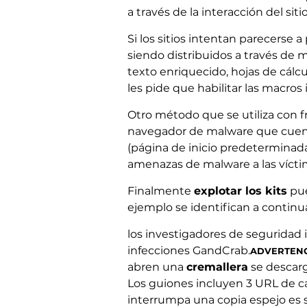
a través de la interacción del sit
Si los sitios intentan parecerse
siendo distribuidos a través de
texto enriquecido, hojas de cálc
les pide que habilitar las macros 
Otro método que se utiliza con f
navegador de malware que cuent
(página de inicio predeterminad
amenazas de malware a las vícti
Finalmente
explotar los kits
pue
ejemplo se identifican a continu
los investigadores de seguridad
infecciones GandCrab.
ADVERTENC
abren una
cremallera
se descarg
Los guiones incluyen 3 URL de car
interrumpa una copia espejo es si