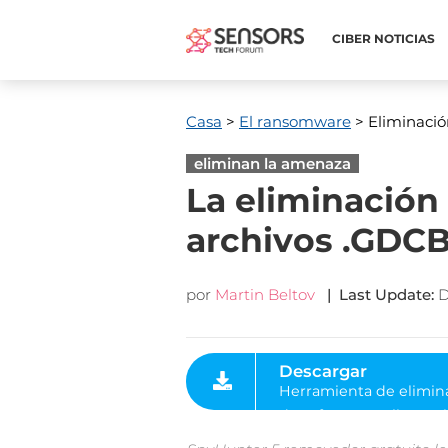
CIBER NOTICIAS
Casa
>
El ransomware
> Eliminaci
eliminan la amenaza
La eliminación
archivos .GDC
por
Martin Beltov
|
Last Update
:
D
Descargar
Herramienta de eliminación
de software malintencionad