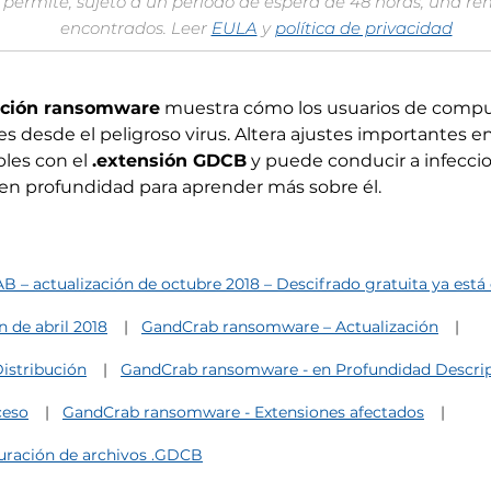
permite, sujeto a un período de espera de 48 horas, una re
encontrados. Leer
EULA
y
política de privacidad
ación ransomware
muestra cómo los usuarios de comp
 desde el peligroso virus. Altera ajustes importantes en
bles con el
.extensión GDCB
y puede conducir a infecci
o en profundidad para aprender más sobre él.
– actualización de octubre 2018 – Descifrado gratuita ya está 
 de abril 2018
GandCrab ransomware – Actualización
istribución
GandCrab ransomware - en Profundidad Descri
ceso
GandCrab ransomware - Extensiones afectados
uración de archivos .GDCB