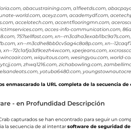
lloria.com, abacustraining.com, a1fleetds.com, abacpa
tunate-world.com, aceyz.com, academydf.com, acetec
s.com, accelotech.com, accentflooringmn.com, acerosc
ictimservices.com, acces-info-communication.com, 86d
18.com, 757sellfast.com, xn--m3cdha3exabl1bc9a7s.co
b.com, xn--m3cdhe8bb0cv5ag4c8a8p.com, xn--12caqf
, xn--72c1afja3d9cezh4w.com, xperjeans.com, xxcrossc
wincoair.com, wiquitous.com, wesingyou.com, world-co
xytcjj.com, zhwq1216.com, zichabowling.com, zambellim
lsandeats.com, yotuba6480.com, youngstownautocre
s enmascarado la URL completa de la secuencia de c
e - en Profundidad Descripción
rab capturados se han encontrado para seguir un co
cia la secuencia de al intentar
software de seguridad de