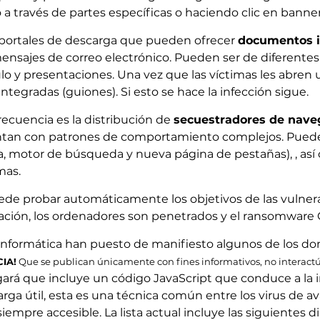
io a través de partes específicas o haciendo clic en banne
 a portales de descarga que pueden ofrecer
documentos i
 mensajes de correo electrónico. Pueden ser de diferent
ulo y presentaciones. Una vez que las víctimas les abren
integradas (guiones). Si esto se hace la infección sigue.
recuencia es la distribución de
secuestradores de nave
an con patrones de comportamiento complejos. Pueden 
a, motor de búsqueda y nueva página de pestañas), , as
mas.
de probar automáticamente los objetivos de las vulnerab
ación, los ordenadores son penetrados y el ransomware G
 informática han puesto de manifiesto algunos de los do
IA!
Que se publican únicamente con fines informativos, no interact
ará que incluye un código JavaScript que conduce a la in
ga útil, esta es una técnica común entre los virus de avan
empre accesible. La lista actual incluye las siguientes d