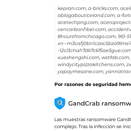
kepran.com, a-bricks.com, ace
ablogabouticeland.com, a-for
acetechpng.com, aceroproject
cencarbonfiber.com, accidentv
8hoursfromchicago.com, 9l0-5
xn--m3cafj0bn1czac5bza9lme7
-12cl3chah7dk7c6f5ae5gue.com
xueshengshi.com, wstfab.com, 
windycitypizzakitchens.com, z
yapaymesane.com, yannatrave
Por razones de seguridad hemo
GandCrab ransomwar
Las muestras ransomware GandC
complejo. Tras la infección se ini