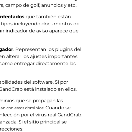
rs, campo de golf, anuncios y etc..
nfectados
que también están
es tipos incluyendo documentos de
 un indicador de aviso aparece que
gador
. Representan los plugins del
alterar los ajustes importantes
í como entregar directamente las
ilidades del software. Si por
andCrab está instalado en ellos.
minios que se propagan las
Cuando se
úan con estos dominios!
fección por el virus real GandCrab.
zada. Si el sitio principal se
irecciones: