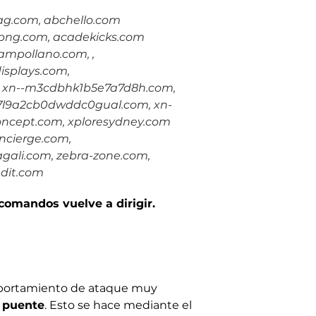
yag.com, abchello.com
hpng.com, acadekicks.com
ampollano.com, ,
isplays.com,
m, xn--m3cdbhk1b5e7a7d8h.com,
7l9a2cb0dwddc0gual.com, xn-
oncept.com, xploresydney.com
ncierge.com,
agali.com, zebra-zone.com,
dit.com
omandos vuelve a dirigir.
mportamiento de ataque muy
 puente
. Esto se hace mediante el