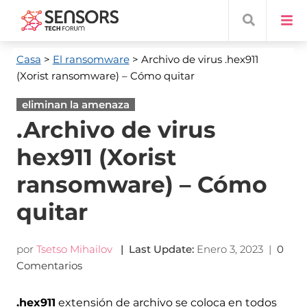
Casa
>
El ransomware
> Archivo de virus .hex911
(Xorist ransomware) – Cómo quitar
eliminan la amenaza
.Archivo de virus
hex911 (Xorist
ransomware) – Cómo
quitar
por
Tsetso Mihailov
|
Last Update
:
Enero 3, 2023
|
0
Comentarios
.hex911
extensión de archivo se coloca en todos