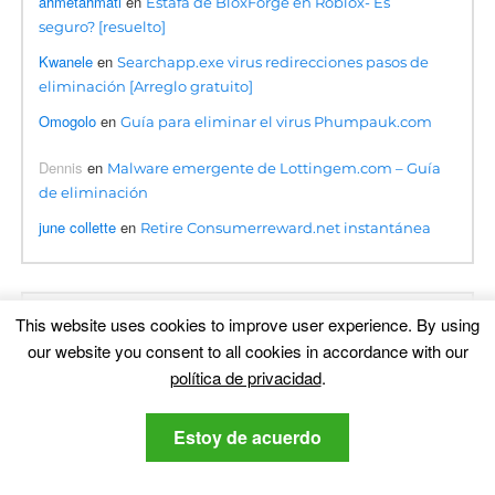
ahmetahmati
en
Estafa de BloxForge en Roblox- Es
seguro? [resuelto]
Kwanele
en
Searchapp.exe virus redirecciones pasos de
eliminación [Arreglo gratuito]
Omogolo
en
Guía para eliminar el virus Phumpauk.com
Dennis
en
Malware emergente de Lottingem.com – Guía
de eliminación
june collette
en
Retire Consumerreward.net instantánea
This website uses cookies to improve user experience
.
By using
Traducción
our website you consent to all cookies in accordance with our
política de privacidad
.
Estoy de acuerdo