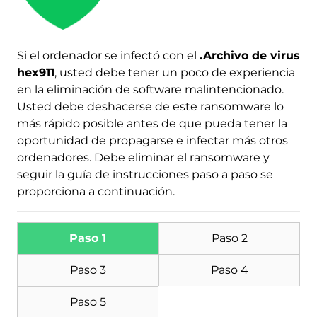
Si el ordenador se infectó con el
.Archivo de virus
hex911
, usted debe tener un poco de experiencia
en la eliminación de software malintencionado.
Descargar
Usted debe deshacerse de este ransomware lo
Herramienta de
más rápido posible antes de que pueda tener la
eliminación de software
oportunidad de propagarse e infectar más otros
malintencionado
ordenadores. Debe eliminar el ransomware y
seguir la guía de instrucciones paso a paso se
proporciona a continuación.
Paso 1
Paso 2
Paso 3
Paso 4
Paso 5