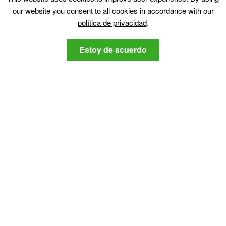
our website you consent to all cookies in accordance with our
Más
política de privacidad
.
Sobre nosotros
Estoy de acuerdo
política de privacidad
Contáctenos
Manténganse al tanto
Suscribirse a nuestro boletín respecto a la última
ciberseguridad y noticias relacionadas con la tecnología,.
política de
Estoy de acuerdo con la SensorsTechForum
privacidad