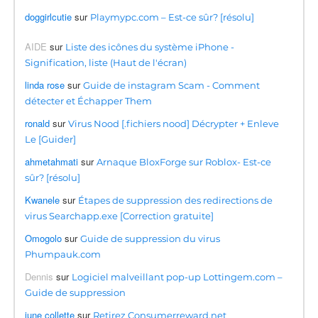
doggirlcutie
sur
Playmypc.com – Est-ce sûr? [résolu]
AIDE
sur
Liste des icônes du système iPhone -
Signification, liste (Haut de l'écran)
linda rose
sur
Guide de instagram Scam - Comment
détecter et Échapper Them
ronald
sur
Virus Nood [.fichiers nood] Décrypter + Enleve
Le [Guider]
ahmetahmati
sur
Arnaque BloxForge sur Roblox- Est-ce
sûr? [résolu]
Kwanele
sur
Étapes de suppression des redirections de
virus Searchapp.exe [Correction gratuite]
Omogolo
sur
Guide de suppression du virus
Phumpauk.com
Dennis
sur
Logiciel malveillant pop-up Lottingem.com –
Guide de suppression
june collette
sur
Retirez Consumerreward.net