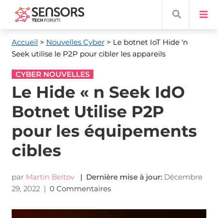
Accueil
>
Nouvelles Cyber
> Le botnet IoT Hide 'n
Seek utilise le P2P pour cibler les appareils
CYBER NOUVELLES
Le Hide « n Seek IdO
Botnet Utilise P2P
pour les équipements
cibles
par
Martin Beltov
| Dernière mise à jour:
Décembre
29, 2022
|
0 Commentaires