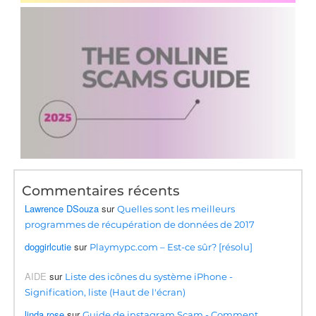
Commentaires récents
Lawrence DSouza
sur
Quelles sont les meilleurs
programmes de récupération de données de 2017
doggirlcutie
sur
Playmypc.com – Est-ce sûr? [résolu]
AIDE
sur
Liste des icônes du système iPhone -
Signification, liste (Haut de l'écran)
linda rose
sur
Guide de instagram Scam - Comment