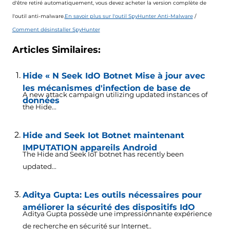
d'être retiré automatiquement, vous devez acheter la version complète de
l'outil anti-malware.
En savoir plus sur l'outil SpyHunter Anti-Malware
/
Comment désinstaller SpyHunter
Articles Similaires:
Hide « N Seek IdO Botnet Mise à jour avec
les mécanismes d'infection de base de
A new attack campaign utilizing updated instances of
données
the Hide..
.
Hide and Seek Iot Botnet maintenant
IMPUTATION appareils Android
The Hide and Seek IoT botnet has recently been
updated..
.
Aditya Gupta: Les outils nécessaires pour
améliorer la sécurité des dispositifs IdO
Aditya Gupta possède une impressionnante expérience
de recherche en sécurité sur Internet..