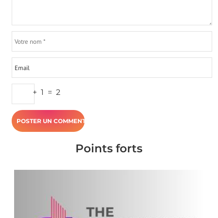
+
1
=
2
Points forts