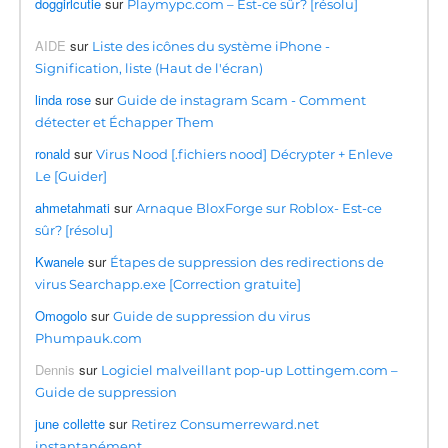
doggirlcutie
sur
Playmypc.com – Est-ce sûr? [résolu]
AIDE
sur
Liste des icônes du système iPhone -
Signification, liste (Haut de l'écran)
linda rose
sur
Guide de instagram Scam - Comment
détecter et Échapper Them
ronald
sur
Virus Nood [.fichiers nood] Décrypter + Enleve
Le [Guider]
ahmetahmati
sur
Arnaque BloxForge sur Roblox- Est-ce
sûr? [résolu]
Kwanele
sur
Étapes de suppression des redirections de
virus Searchapp.exe [Correction gratuite]
Omogolo
sur
Guide de suppression du virus
Phumpauk.com
Dennis
sur
Logiciel malveillant pop-up Lottingem.com –
Guide de suppression
june collette
sur
Retirez Consumerreward.net
instantanément