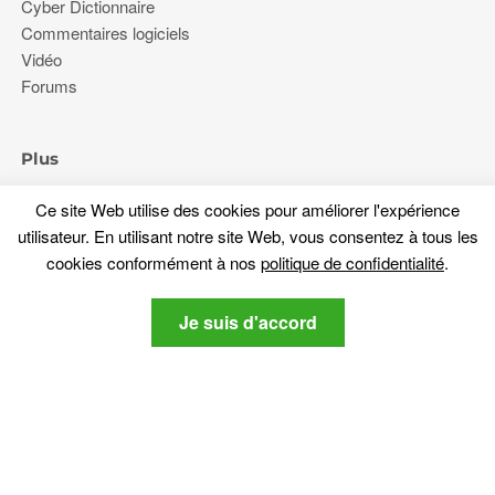
Cyber Dictionnaire
Commentaires logiciels
Vidéo
Forums
Plus
À propos de nous
Ce site Web utilise des cookies pour améliorer l'expérience
politique de confidentialité
utilisateur. En utilisant notre site Web, vous consentez à tous les
Contactez nous
cookies conformément à nos
politique de confidentialité
.
Restez à l'écoute
Je suis d'accord
Abonnez-vous à notre newsletter sur les dernières nouvelles
liées cybersécurité et tech-.
politique de
Je suis d'accord sur le SensorsTechForum
confidentialité