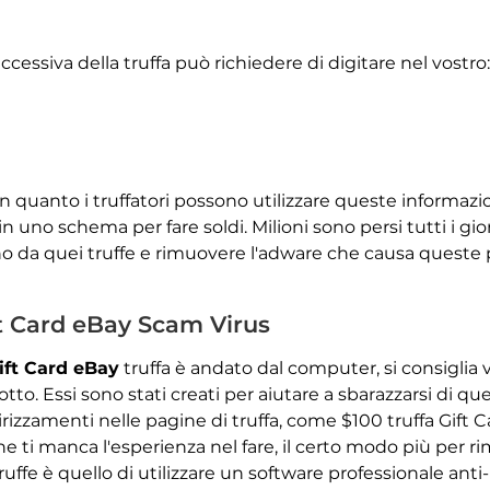
cessiva della truffa può richiedere di digitare nel vostro:
 quanto i truffatori possono utilizzare queste informazioni
uno schema per fare soldi. Milioni sono persi tutti i giorni
ano da quei truffe e rimuovere l'adware che causa queste 
t Card eBay Scam Virus
ift Card eBay
truffa è andato dal computer, si consiglia v
o. Essi sono stati creati per aiutare a sbarazzarsi di que
izzamenti nelle pagine di truffa, come $100 truffa Gift C
 ti manca l'esperienza nel fare, il certo modo più per 
Scarica
ffe è quello di utilizzare un software professionale anti
Strumento di rimozione