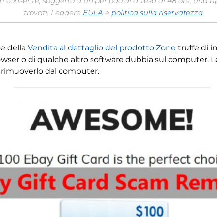
 consente, soggetto a un periodo di attesa di 48 ore, una rip
trovati. Leggere
EULA
e
politica sulla riservatezza
te della
Vendita al dettaglio del prodotto Zone
truffe di 
owser o di qualche altro software dubbia sul computer. L
e rimuoverlo dal computer.