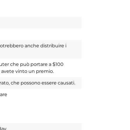
 potrebbero anche distribuire i
puter che può portare a $100
 avete vinto un premio.
to, che possono essere causati.
ware
ay.