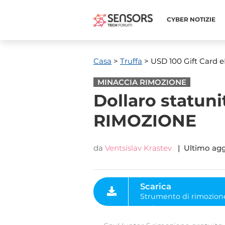
CYBER ​​NOTIZIE
Casa
>
Truffa
> USD 100 Gift Card
MINACCIA RIMOZIONE
Dollaro statun
RIMOZIONE
da
Ventsislav Krastev
| Ultimo ag
Scarica
Strumento di rimozione
malware