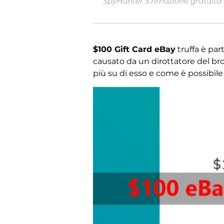
SpyHunter 5 rimozione gratuita ti
$100 Gift Card eBay
truffa è par
causato da un dirottatore del br
più su di esso e come è possibil