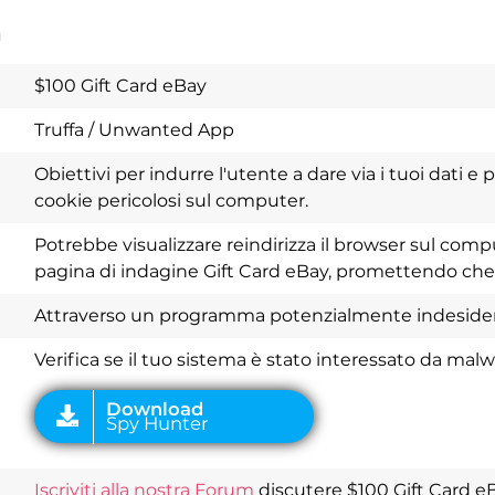
a
$100 Gift Card eBay
Truffa / Unwanted App
Obiettivi per indurre l'utente a dare via i tuoi dati e
cookie pericolosi sul computer.
Download
Potrebbe visualizzare reindirizza il browser sul com
Spy Hunter
pagina di indagine Gift Card eBay, promettendo che
Attraverso un programma potenzialmente indesidera
Verifica se il tuo sistema è stato interessato da mal
Iscriviti alla nostra Forum
discutere $100 Gift Card eB