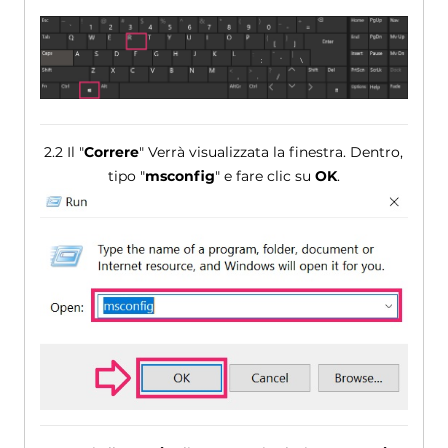
2.2 Il "
Correre
" Verrà visualizzata la finestra. Dentro,
tipo "
msconfig
" e fare clic su
OK
.