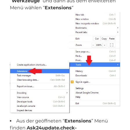
“
Werkzeuge
” und dann aus dem erweiterten
Menü wählen “
Extensions
“
Aus der geöffneten “
Extensions
” Menü
finden
Ask24update.check-