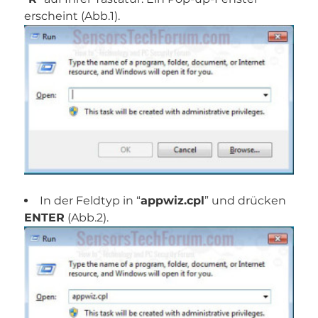
erscheint (Abb.1).
In der Feldtyp in “
appwiz.cpl
” und drücken
ENTER
(Abb.2).