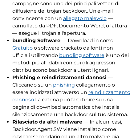
campagne sono uno dei principali vettori di
diffusione dei trojan backdoor.. Un'e-mail
convincente con un
allegato malevolo
—
camuffato da PDF, Documento Word, o fattura
— esegue il trojan all'apertura.
bundling Software
— Download in corso
Gratuito
o software crackato da fonti non
ufficiali utilizzando
bundling software
è uno dei
metodi più affidabili con cui gli aggressori
distribuiscono backdoor a utenti ignari.
Phishing e reindirizzamenti dannosi
—
Cliccando su un
phishing
collegamento o
essere indirizzati attraverso un
reindirizzamento
dannoso
La catena può farti finire su una
pagina di download automatica che installa
silenziosamente una backdoor sul tuo sistema.
Rilasciato da altri malware
— In alcuni casi,
Backdoor.Agent.SW viene installato come
payload secondario da un altro malware già