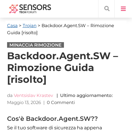
Casa
>
Trojan
> Backdoor.Agent.SW
– Rimozione
Guida [risolto]
MINACCIA RIMOZIONE
Backdoor.Agent.SW –
Rimozione Guida
[risolto]
da
Ventsislav Krastev
| Ultimo aggiornamento:
Maggio 13, 2026
|
0 Commenti
Cos'è Backdoor.Agent.SW??
Se il tuo software di sicurezza ha appena