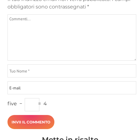
obbligatori sono contrassegnati
*
five
−
=
4
Mette in risalto