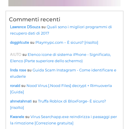
Commenti recenti
Lawrence DSouza
su
Quali sono i migliori programmi di
recupero dati di 2017
doggirlcutie
su
Playmypc.com – È sicuro? [risolto]
AIUTO
su
Elenco icone di sistema iPhone - Significato,
Elenco (Parte superiore dello schermo)
linda rose
su
Guida Scam Instagram - Come identificare e
eluderle
ronald
su
Nood Virus [.Nood Files] decrypt + Rimuoverla
[Guida]
ahmetahmati
su
Truffa Roblox di BloxForge- È sicuro?
[risolto]
Kwanele
su
Virus Searchapp.exe reindirizza i passaggi per
la rimozione [Correzione gratuita]