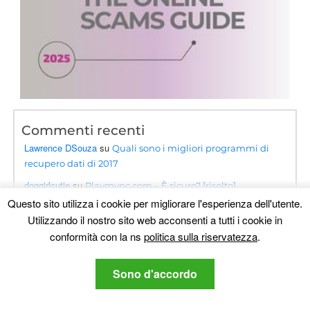
Commenti recenti
Lawrence DSouza
su
Quali sono i migliori programmi di
recupero dati di 2017
doggirlcutie
su
Playmypc.com – È sicuro? [risolto]
Questo sito utilizza i cookie per migliorare l'esperienza dell'utente.
AIUTO
su
Elenco icone di sistema iPhone - Significato,
Utilizzando il nostro sito web acconsenti a tutti i cookie in
Elenco (Parte superiore dello schermo)
conformità con la ns
politica sulla riservatezza
.
linda rose
su
Guida Scam Instagram - Come identificare e
eluderle
Sono d'accordo
ronald
su
Nood Virus [.Nood Files] decrypt + Rimuoverla
[Guida]