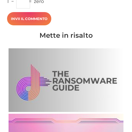
1
−
=
zero
Mette in risalto