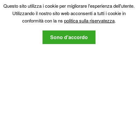
Questo sito utilizza i cookie per migliorare l'esperienza dell'utente.
Più
Utilizzando il nostro sito web acconsenti a tutti i cookie in
Riguardo a noi
conformità con la ns
politica sulla riservatezza
.
politica sulla riservatezza
Contattaci
Sono d'accordo
Rimanete sintonizzati
Iscriviti alla nostra newsletter per quanto riguarda le ultime
sicurezza informatica e notizie di tecnologia legate.
politica sulla riservatezza
Acconsento al SensorsTechForum