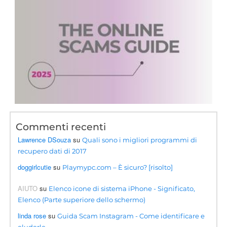
Commenti recenti
Lawrence DSouza
su
Quali sono i migliori programmi di
recupero dati di 2017
doggirlcutie
su
Playmypc.com – È sicuro? [risolto]
AIUTO
su
Elenco icone di sistema iPhone - Significato,
Elenco (Parte superiore dello schermo)
linda rose
su
Guida Scam Instagram - Come identificare e