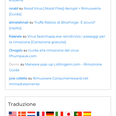
eluderle
ronald
su
Nood Virus [.Nood Files] decrypt + Rimuoverla
[Guida]
ahmetahmati
su
Truffa Roblox di BloxForge- È sicuro?
[risolto]
Kwanele
su
Virus Searchapp.exe reindirizza i passaggi per
la rimozione [Correzione gratuita]
Omogolo
su
Guida alla rimozione del virus
Phumpauk.com
Dennis
su
Malware pop-up Lottingem.com – Rimozione
Guida
june collette
su
Rimuovere Consumerreward.net
Immediatamente
Traduzione