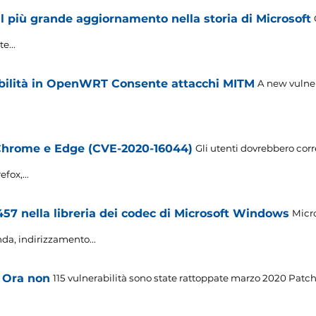
l più grande aggiornamento nella storia di Microsoft
e...
bilità in OpenWRT Consente attacchi MITM
A new vulner
, Chrome e Edge (CVE-2020-16044)
Gli utenti dovrebbero cor
fox,...
57 nella libreria dei codec di Microsoft Windows
Micro
da, indirizzamento...
 Ora non
115 vulnerabilità sono state rattoppate marzo 2020 Patch 