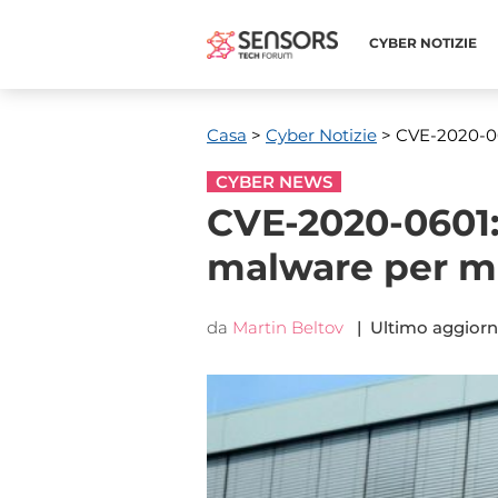
CYBER ​​NOTIZIE
Casa
>
Cyber ​​Notizie
> CVE-2020-06
CYBER NEWS
CVE-2020-0601:
malware per m
da
Martin Beltov
| Ultimo aggior