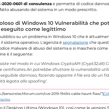
-2020-0601 di consulenza
e permette di codice danno
è fatto abusando del sistema in un modo prescritto.
oloso di Windows 10 Vulnerabilità che po
 eseguito come legittimo
 pubblico su un problema in Windows 10 che è attualme
il sistema operativo. L'agenzia è
segnalazione
che questo
odice malware di abuso del sistema e si maschera come 
ne è il seguente:
siste nel modo in cui Windows CryptoAPI (Crypt32.dll) C
ertificates.An potrebbe sfruttare la vulnerabilità utili
eguibile dannoso, facendo apparire il file era da un fida
à legata allo spoofing’.
ps://sensorstechforum.com/cve-2019-19494-cable-haunt-flaw/”]
CVE
ischio
ono il Desktop Ultima (Windows 10), così come le versioni 