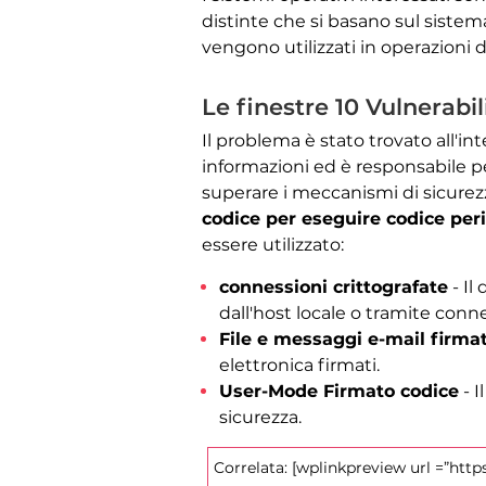
distinte che si basano sul sistema 
vengono utilizzati in operazioni di 
Le finestre 10 Vulnerabi
Il problema è stato trovato all'in
informazioni ed è responsabile per
superare i meccanismi di sicurezz
codice per eseguire codice per
essere utilizzato:
connessioni crittografate
- Il
dall'host locale o tramite connes
File e messaggi e-mail firmat
elettronica firmati.
User-Mode Firmato codice
- I
sicurezza.
Correlata: [wplinkpreview url =”http