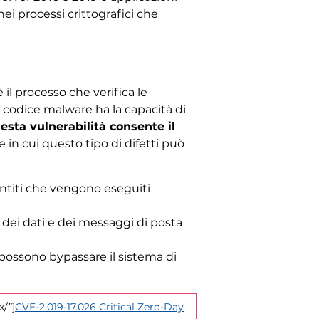
 nei processi crittografici che
 il processo che verifica le
il codice malware ha la capacità di
esta vulnerabilità consente il
e in cui questo tipo di difetti può
antiti che vengono eseguiti
a dei dati e dei messaggi di posta
e possono bypassare il sistema di
x/”]
CVE-2.019-17.026 Critical Zero-Day