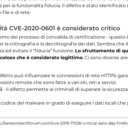
per la funzionalità fiducia. Il difetto è stato identificato
file e di rete.
lità CVE-2020-0601 è considerato critico
terno del processo di convalida di certificazione - questo è
 la crittografia e la decrittografia dei dati. Sembra che 
a ed evitare il “fiducia” funzione.
Lo sfruttamento di qu
icoloso che è considerato legittimo
. Ci sono diverse are
 difetto può influenzare le connessioni di rete HTTPS-gar
sioni remote che sono fatte a vari siti, reti e servizi.
i
- Il difetto permette ai criminali di superare la sicurezz
l codice del malware in grado di eseguire i dati locali ch
s://sensorstechforum.com/cve-2019-17026-critical-zero-day-firefo