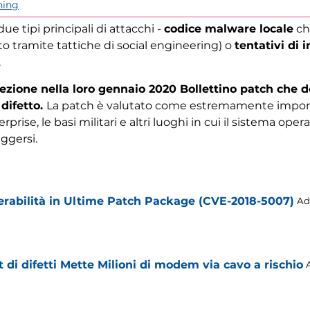
hing
due tipi principali di attacchi -
codice malware locale
che
atto tramite tattiche di social engineering) o
tentativi di 
.
rezione nella loro gennaio 2020 Bollettino patch che d
 difetto.
La patch è valutato come estremamente importa
rprise, le basi militari e altri luoghi in cui il sistema oper
eggersi.
erabilità in Ultime Patch Package (CVE-2018-5007)
Ad
 di difetti Mette Milioni di modem via cavo a rischio