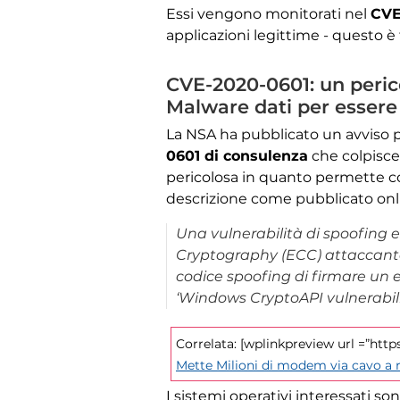
Essi vengono monitorati nel
CVE
applicazioni legittime - questo 
CVE-2020-0601: un peric
Malware dati per essere
La NSA ha pubblicato un avviso
0601 di consulenza
che colpisce 
pericolosa in quanto permette c
descrizione come pubblicato onli
Una vulnerabilità di spoofing e
Cryptography (ECC) attaccante c
codice spoofing di firmare un es
‘Windows CryptoAPI vulnerabilit
Correlata: [wplinkpreview url =”htt
Mette Milioni di modem via cavo a r
I sistemi operativi interessati s