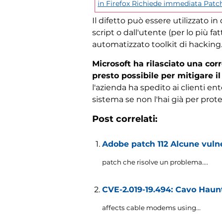
in Firefox Richiede immediata Patc
Il difetto può essere utilizzato in 
script o dall'utente (per lo più f
automatizzato toolkit di hacking
Microsoft ha rilasciato una cor
presto possibile per mitigare il
l'azienda ha spedito ai clienti ente
sistema se non l'hai già per prot
Post correlati:
Adobe patch 112 Alcune vuln
patch che risolve un problema....
CVE-2.019-19.494: Cavo Haunt
affects cable modems using..
.