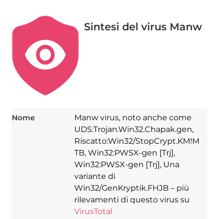
Sintesi del virus Manw
Nome
Manw virus, noto anche come
UDS:Trojan.Win32.Chapak.gen,
Riscatto:Win32/StopCrypt.KM!M
TB, Win32:PWSX-gen [Trj],
Win32:PWSX-gen [Trj], Una
variante di
Win32/GenKryptik.FHJB – più
rilevamenti di questo virus su
VirusTotal