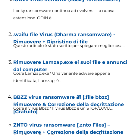
Locky ransomware continua ad evolversi. La nuova
estensione .ODIN è....
.waifu file Virus (Dharma ransomware) -
Rimuovere + Ripristino di file
Questo articolo è stato scritto per spiegare meglio cosa...
Rimuovere Lamzap.exe ei suoi file e annunci
dal computer
Cos'è Lamzap.exe? Una variante adware appena
identificata, Lamzap, è...
BBZZ virus ransomware 🔐 [.file bbzz]
Rimuovere & Correzione della decrittazione
Cos'è il virus Bbzz? Il virus Bbzz è un STOP/DJVU...
[Gratuito]
ZNTO virus ransomware [.znto Files] –
Rimuovere + Correzione della decrittazione