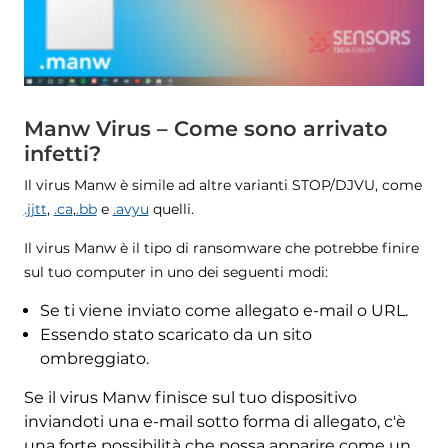
Manw Virus – Come sono arrivato
infetti?
Il virus Manw è simile ad altre varianti STOP/DJVU, come
.jjtt
,
.ca
,
.bb
e
.avyu
quelli.
Il virus Manw è il tipo di ransomware che potrebbe finire
sul tuo computer in uno dei seguenti modi:
Se ti viene inviato come allegato e-mail o URL.
Essendo stato scaricato da un sito
ombreggiato.
Se il virus Manw finisce sul tuo dispositivo
inviandoti una e-mail sotto forma di allegato, c'è
una forte possibilità che possa apparire come un