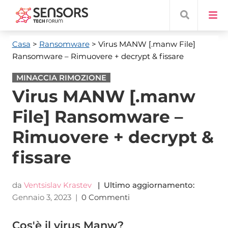
Casa
>
Ransomware
> Virus MANW [.manw File]
Ransomware – Rimuovere + decrypt & fissare
MINACCIA RIMOZIONE
Virus MANW [.manw
File] Ransomware –
Rimuovere + decrypt &
fissare
da
Ventsislav Krastev
| Ultimo aggiornamento:
Gennaio 3, 2023
|
0 Commenti
Cos'è il virus Manw?