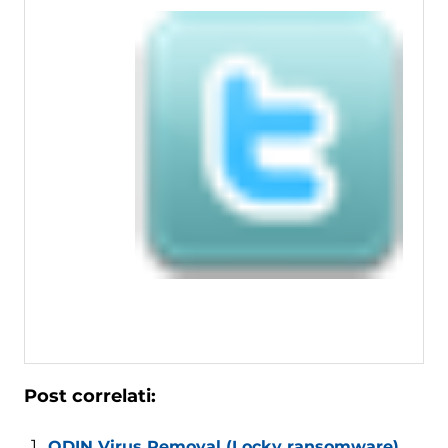
Post correlati:
.ODIN Virus Removal (Locky ransomware)