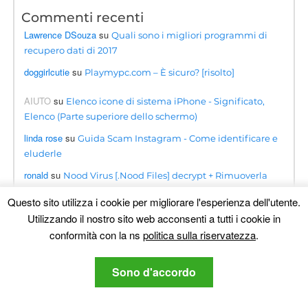
Commenti recenti
Lawrence DSouza
su
Quali sono i migliori programmi di
recupero dati di 2017
doggirlcutie
su
Playmypc.com – È sicuro? [risolto]
AIUTO
su
Elenco icone di sistema iPhone - Significato,
Elenco (Parte superiore dello schermo)
linda rose
su
Guida Scam Instagram - Come identificare e
eluderle
ronald
su
Nood Virus [.Nood Files] decrypt + Rimuoverla
[Guida]
Questo sito utilizza i cookie per migliorare l'esperienza dell'utente.
ahmetahmati
su
Truffa Roblox di BloxForge- È sicuro?
Utilizzando il nostro sito web acconsenti a tutti i cookie in
[risolto]
conformità con la ns
politica sulla riservatezza
.
Kwanele
su
Virus Searchapp.exe reindirizza i passaggi per
la rimozione [Correzione gratuita]
Sono d'accordo
Omogolo
su
Guida alla rimozione del virus
Phumpauk.com