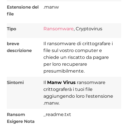
Estensione del
.manw
file
Tipo
Ransomware
, Cryptovirus
breve
Il ransomware di crittografare i
descrizione
file sul vostro computer e
Download
chiede un riscatto da pagare
Spy Hunter
per loro recuperare
presumibilmente.
Sintomi
Il
Manw Virus
ransomware
crittograferà i tuoi file
aggiungendo loro l'estensione
.manw.
Ransom
_readme.txt
Esigere Nota