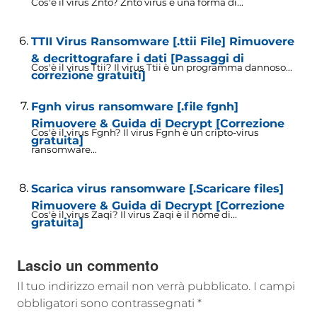
Cos'è il virus Znto? Znto virus è una forma di...
TTII Virus Ransomware [.ttii File] Rimuovere
& decrittografare i dati [Passaggi di
Cos'è il virus Ttii? Il virus Ttii è un programma dannoso...
correzione gratuiti]
Fgnh virus ransomware [.file fgnh]
Rimuovere & Guida di Decrypt [Correzione
Cos'è il virus Fgnh? Il virus Fgnh è un cripto-virus
gratuita]
ransomware...
Scarica virus ransomware [.Scaricare files]
Rimuovere & Guida di Decrypt [Correzione
Cos'è il virus Zaqi? Il virus Zaqi è il nome di...
gratuita]
Lascio un commento
Il tuo indirizzo email non verrà pubblicato.
I campi
obbligatori sono contrassegnati
*