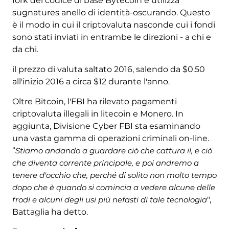
fork del codice di base Bytecoin e utilizza
sugnatures anello di identità-oscurando. Questo
è il modo in cui il criptovaluta nasconde cui i fondi
sono stati inviati in entrambe le direzioni - a chi e
da chi.
il prezzo di valuta saltato 2016, salendo da $0.50
all'inizio 2016 a circa $12 durante l'anno.
Oltre Bitcoin, l'FBI ha rilevato pagamenti
criptovaluta illegali in litecoin e Monero. In
aggiunta, Divisione Cyber ​​FBI sta esaminando
una vasta gamma di operazioni criminali on-line.
“
Stiamo andando a guardare ciò che cattura il, e ciò
che diventa corrente principale, e poi andremo a
tenere d'occhio che, perché di solito non molto tempo
dopo che è quando si comincia a vedere alcune delle
frodi e alcuni degli usi più nefasti di tale tecnologia
",
Battaglia ha detto.