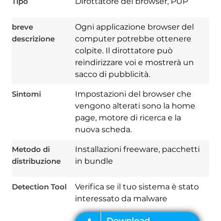
Tipo
Dirottatore del browser, PUP
breve
Ogni applicazione browser del
descrizione
computer potrebbe ottenere
colpite. Il dirottatore può
reindirizzare voi e mostrerà un
sacco di pubblicità.
Sintomi
Impostazioni del browser che
vengono alterati sono la home
page, motore di ricerca e la
Download
Spy Hunter
nuova scheda.
Metodo di
Installazioni freeware, pacchetti
distribuzione
in bundle
Detection Tool
Verifica se il tuo sistema è stato
interessato da malware