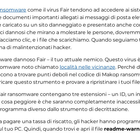
ansomware
come il virus Fair tendono ad accedere ai sis
documenti importanti allegati ai messaggi di posta elett
aricato su un sito danneggiato e presentato anche come
ici dannosi che mirano a molestare le persone, dovremmo
 facciamo clic, e i file che scarichiamo. Quando seguiamo t
a di malintenzionati hacker.
are dannoso Fair – il tuo attuale nemico. Questo virus è 
ansomware noto chiamato
località nelle vicinanze
. Perché 
 riescono a trovare punti deboli nel codice di Makop rans
icare questo strumento e provare a ripristinare i tuoi file .
a Fair ransomware contengano tre estensioni – un ID, un in
a cosa peggiore è che saranno completamente inaccessibi
programma diverso dallo strumento di decrittazione.
agare una tassa di riscatto, gli hacker hanno programmato
l tuo PC. Quindi, quando trovi e apri il file
readme-warni