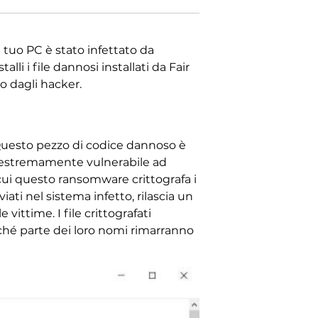
l tuo PC è stato infettato da
lli i file dannosi installati da Fair
o dagli hacker.
Questo pezzo di codice dannoso è
lo estremamente vulnerabile ad
r cui questo ransomware crittografa i
iati nel sistema infetto, rilascia un
vittime. I file crittografati
hé parte dei loro nomi rimarranno