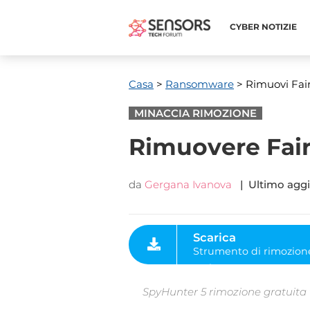
CYBER ​​NOTIZIE
Casa
>
Ransomware
> Rimuovi Fair
MINACCIA RIMOZIONE
Rimuovere Fair
da
Gergana Ivanova
| Ultimo agg
Scarica
Strumento di rimozione
malware
SpyHunter 5 rimozione gratuita ti