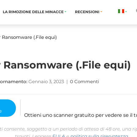
LA RIMOZIONE DELLE MINACCE
RECENSIONI
 Ransomware (.File equi)
 Ransomware (.File equi)
iornamento:
Gennaio 3, 2023
|
0 Commenti
Ottieni uno scanner gratuito per vedere se il t
 consente, soggetto a un periodo di attesa di 48 ore, una rip
trovati. Leggere
EULA
e
politica sulla riservatezza