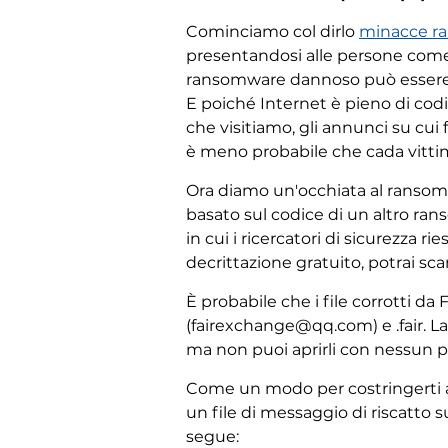
Cominciamo col dirlo
minacce r
presentandosi alle persone come 
ransomware dannoso può essere c
E poiché Internet è pieno di cod
che visitiamo, gli annunci su cui
è meno probabile che cada vittim
Ora diamo un'occhiata al ransomw
basato sul codice di un altro r
in cui i ricercatori di sicurezza
decrittazione gratuito, potrai scar
È probabile che i file corrotti d
(fairexchange@qq.com) e .fair. L
ma non puoi aprirli con nessun 
Come un modo per costringerti a p
un file di messaggio di riscatto su
segue: