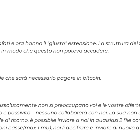
grafati e ora hanno il “giusto” estensione. La struttura de
le in modo che questo non poteva accadere.
file che sarà necessario pagare in bitcoin.
i assolutamente non si preoccupano voi e le vostre offer
o e passività – nessuno collaborerà con noi. La sua non è
le di ritorno, è possibile inviare a noi in qualsiasi 2 file 
i basse(max 1 mb), noi li decifrare e inviare di nuovo a 