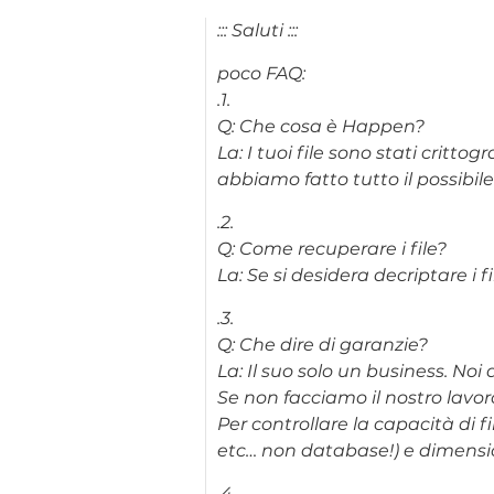
::: Saluti :::
poco FAQ:
.1.
Q: Che cosa è Happen?
La: I tuoi file sono stati critto
abbiamo fatto tutto il possibi
.2.
Q: Come recuperare i file?
La: Se si desidera decriptare i 
.3.
Q: Che dire di garanzie?
La: Il suo solo un business. No
Se non facciamo il nostro lavor
Per controllare la capacità di fi
etc… non database!) e dimension
.4.