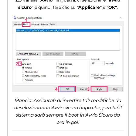
2.3
Vai alla
"Avvio"
linguetta. ci selezionare
"avvio
sicuro"
e quindi fare clic su
"Applicare"
e
"OK"
.
Mancia: Assicurati di invertire tali modifiche da
deselezionando Avvio sicuro dopo che, perché il
sistema sarà sempre il boot in Avvio Sicuro da
ora in poi.