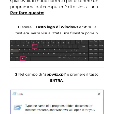
spiacevoli. Il modo corretto per ottenere un
programma dal computer è di disinstallarlo.
Per fare questo:
1
Tenere il
Tasto logo di Windows
e "
R
" sulla
tastiera. Verrà visualizzata una finestra pop-up.
2
Nel campo di "
appwiz.cpl
" e premere il tasto
ENTRA
.