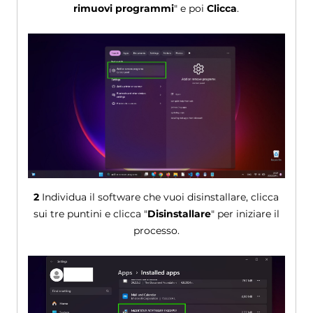
rimuovi programmi
" e poi
Clicca
.
2
Individua il software che vuoi disinstallare, clicca
sui tre puntini e clicca "
Disinstallare
" per iniziare il
processo.