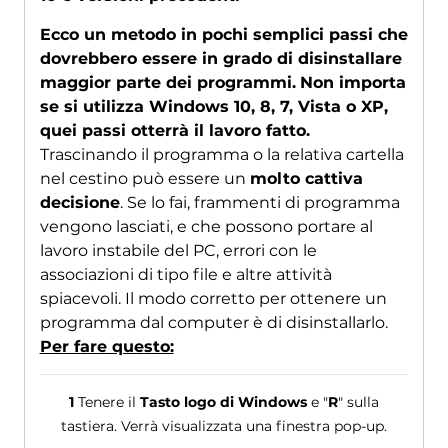
Ecco un metodo in pochi semplici passi che
dovrebbero essere in grado di disinstallare
maggior parte dei programmi.
Non importa
se si utilizza Windows 10, 8, 7, Vista o XP,
quei passi otterrà il lavoro fatto.
Trascinando il programma o la relativa cartella
nel cestino può essere un
molto cattiva
decisione
. Se lo fai, frammenti di programma
vengono lasciati, e che possono portare al
lavoro instabile del PC, errori con le
associazioni di tipo file e altre attività
spiacevoli. Il modo corretto per ottenere un
programma dal computer è di disinstallarlo.
Per fare questo:
1
Tenere il
Tasto logo di Windows
e "
R
" sulla
tastiera. Verrà visualizzata una finestra pop-up.