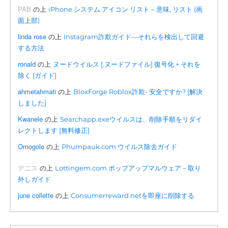
PAB
の上
iPhone システム アイコン リスト – 意味, リスト (画
面上部)
linda rose
の上
Instagram詐欺ガイド—それらを検出して回避
する方法
ronald
の上
ヌードウイルス [.ヌードファイル] 復号化 + それを
除く [ガイド]
ahmetahmati
の上
BloxForge Roblox詐欺- 安全ですか? [解決
しました]
Kwanele
の上
Searchapp.exeウイルスは、削除手順をリダイ
レクトします [無料修正]
Omogolo
の上
Phumpauk.com ウイルス除去ガイド
デニス
の上
Lottingem.com ポップアップマルウェア – 取り
外しガイド
june collette
の上
Consumerreward.netを即座に削除する