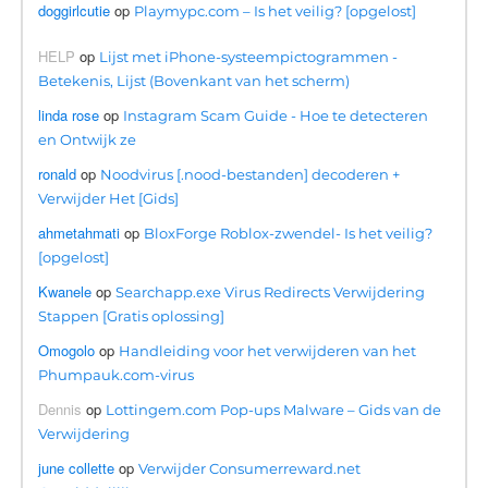
doggirlcutie
op
Playmypc.com – Is het veilig? [opgelost]
HELP
op
Lijst met iPhone-systeempictogrammen -
Betekenis, Lijst (Bovenkant van het scherm)
linda rose
op
Instagram Scam Guide - Hoe te detecteren
en Ontwijk ze
ronald
op
Noodvirus [.nood-bestanden] decoderen +
Verwijder Het [Gids]
ahmetahmati
op
BloxForge Roblox-zwendel- Is het veilig?
[opgelost]
Kwanele
op
Searchapp.exe Virus Redirects Verwijdering
Stappen [Gratis oplossing]
Omogolo
op
Handleiding voor het verwijderen van het
Phumpauk.com-virus
Dennis
op
Lottingem.com Pop-ups Malware – Gids van de
Verwijdering
june collette
op
Verwijder Consumerreward.net