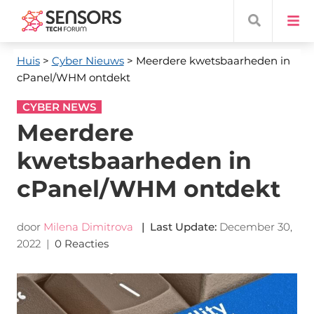
Huis
>
Cyber ​​Nieuws
> Meerdere kwetsbaarheden in
cPanel/WHM ontdekt
CYBER NEWS
Meerdere
kwetsbaarheden in
cPanel/WHM ontdekt
door
Milena Dimitrova
|
Last Update
:
December 30,
2022
|
0 Reacties