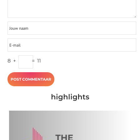
8
+
=
11
highlights