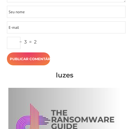
−
3
=
2
luzes