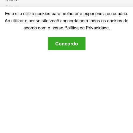
Fóruns
Este site utiliza cookies para melhorar a experiência do usuário.
Ao utilizar o nosso site você concorda com todos os cookies de
Mais
acordo com o nosso
Política de Privacidade
.
Sobre nós
Política de Privacidade
Concordo
Contate-Nos
Fique ligado
Assine nosso boletim informativo sobre as últimas
cibersegurança e notícias relacionadas com a tecnologia.
Política de Privacidade
Concordo com o SensorsTechForum