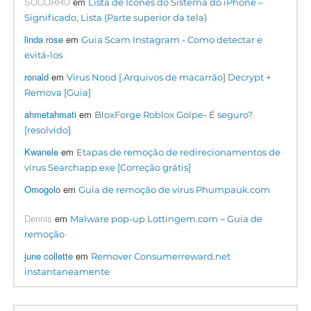
SOCORRO
em
Lista de Ícones do Sistema do iPhone –
Significado, Lista (Parte superior da tela)
linda rose
em
Guia Scam Instagram - Como detectar e
evitá-los
ronald
em
Vírus Nood [.Arquivos de macarrão] Decrypt +
Remova [Guia]
ahmetahmati
em
BloxForge Roblox Golpe- É seguro?
[resolvido]
Kwanele
em
Etapas de remoção de redirecionamentos de
vírus Searchapp.exe [Correção grátis]
Omogolo
em
Guia de remoção de vírus Phumpauk.com
Dennis
em
Malware pop-up Lottingem.com – Guia de
remoção
june collette
em
Remover Consumerreward.net
instantaneamente