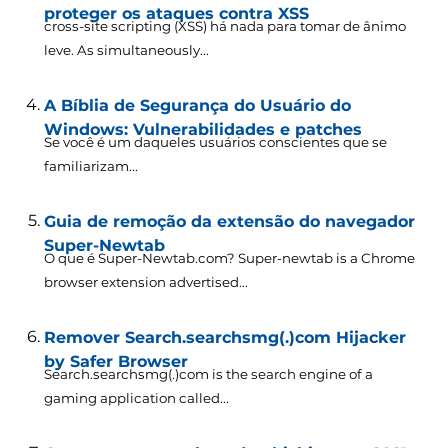
proteger os ataques contra XSS
cross-site scripting (XSS) há nada para tomar de ânimo
leve.
As simultaneously..
.
A Bíblia de Segurança do Usuário do
Windows: Vulnerabilidades e patches
Se você é um daqueles usuários conscientes que se
familiarizam...
Guia de remoção da extensão do navegador
Super-Newtab
O que é Super-Newtab.com?
Super-newtab is a Chrome
browser extension advertised..
.
Remover Search.searchsmg(.)com Hijacker
by Safer Browser
Search.searchsmg(.)
com is the search engine of a
gaming application called..
.