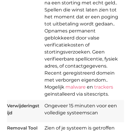
na een storting met echt geld..
Spellen die winst laten zien tot
het moment dat er een poging
tot uitbetaling wordt gedaan..
Opnames permanent
geblokkeerd door valse
verificatiekosten of
stortingsverzoeken. Geen
verifieerbare spellicentie, fysiek
adres, of contactgegevens.
Recent geregistreerd domein
Download
Spy Hunter
met verborgen eigendom..
Mogelijk
malware
en
trackers
geïnstalleerd via sitescripts.
Verwijderingst
Ongeveer 15 minuten voor een
ijd
volledige systeemscan
Removal Tool
Zien of je systeem is getroffen