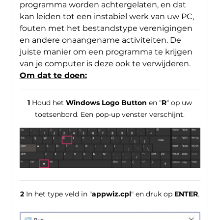
programma worden achtergelaten, en dat
kan leiden tot een instabiel werk van uw PC,
fouten met het bestandstype verenigingen
en andere onaangename activiteiten. De
juiste manier om een ​​programma te krijgen
van je computer is deze ook te verwijderen.
Om dat te doen:
1
Houd het
Windows Logo Button
en "
R
" op uw
toetsenbord. Een pop-up venster verschijnt.
2
In het type veld in "
appwiz.cpl
" en druk op
ENTER
.