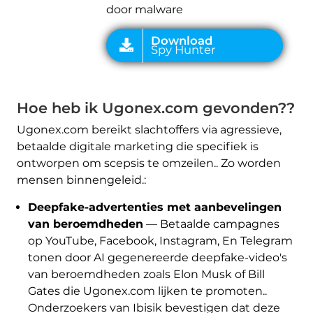
door malware
Hoe heb ik Ugonex.com gevonden??
Ugonex.com bereikt slachtoffers via agressieve,
betaalde digitale marketing die specifiek is
ontworpen om scepsis te omzeilen.. Zo worden
mensen binnengeleid.:
Deepfake-advertenties met aanbevelingen
van beroemdheden
— Betaalde campagnes
op YouTube, Facebook, Instagram, En Telegram
tonen door AI gegenereerde deepfake-video's
van beroemdheden zoals Elon Musk of Bill
Gates die Ugonex.com lijken te promoten..
Onderzoekers van Ibisik bevestigen dat deze