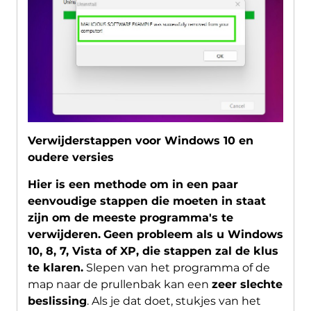
Verwijderstappen voor Windows 10 en
oudere versies
Hier is een methode om in een paar
eenvoudige stappen die moeten in staat
zijn om de meeste programma's te
verwijderen.
Geen probleem als u Windows
10, 8, 7, Vista of XP, die stappen zal de klus
te klaren.
Slepen van het programma of de
map naar de prullenbak kan een
zeer slechte
beslissing
. Als je dat doet, stukjes van het