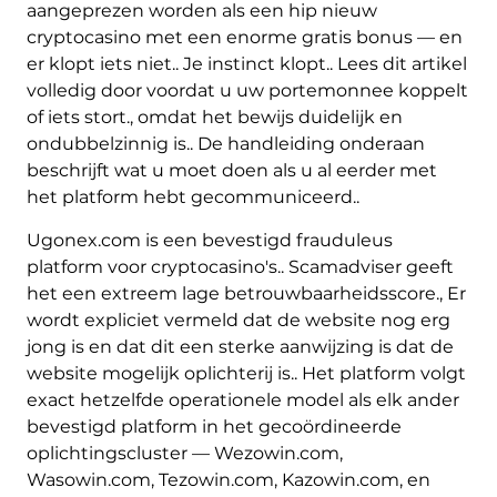
aangeprezen worden als een hip nieuw
cryptocasino met een enorme gratis bonus — en
er klopt iets niet.. Je instinct klopt.. Lees dit artikel
volledig door voordat u uw portemonnee koppelt
of iets stort., omdat het bewijs duidelijk en
ondubbelzinnig is.. De handleiding onderaan
beschrijft wat u moet doen als u al eerder met
het platform hebt gecommuniceerd..
Ugonex.com is een bevestigd frauduleus
platform voor cryptocasino's.. Scamadviser geeft
het een extreem lage betrouwbaarheidsscore., Er
wordt expliciet vermeld dat de website nog erg
jong is en dat dit een sterke aanwijzing is dat de
website mogelijk oplichterij is.. Het platform volgt
exact hetzelfde operationele model als elk ander
bevestigd platform in het gecoördineerde
oplichtingscluster — Wezowin.com,
Wasowin.com, Tezowin.com, Kazowin.com, en