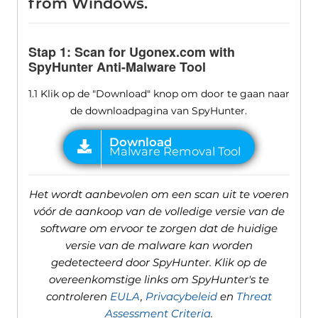
from Windows
.
Stap 1:
Scan for Ugonex.com with
SpyHunter Anti-Malware Tool
1.1 Klik op de "Download" knop om door te gaan naar
de downloadpagina van SpyHunter.
Het wordt aanbevolen om een ​​scan uit te voeren
vóór de aankoop van de volledige versie van de
software om ervoor te zorgen dat de huidige
versie van de malware kan worden
gedetecteerd door SpyHunter. Klik op de
overeenkomstige links om SpyHunter's te
controleren
EULA
,
Privacybeleid
en
Threat
Assessment Criteria
.