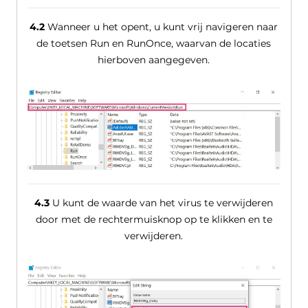
4.2
Wanneer u het opent, u kunt vrij navigeren naar
de toetsen Run en RunOnce, waarvan de locaties
hierboven aangegeven.
4.3
U kunt de waarde van het virus te verwijderen
door met de rechtermuisknop op te klikken en te
verwijderen.