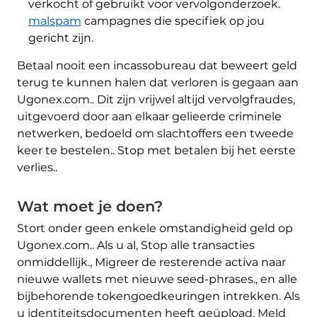
verkocht of gebruikt voor vervolgonderzoek.
malspam
campagnes die specifiek op jou
gericht zijn.
Betaal nooit een incassobureau dat beweert geld
terug te kunnen halen dat verloren is gegaan aan
Ugonex.com.. Dit zijn vrijwel altijd vervolgfraudes,
uitgevoerd door aan elkaar gelieerde criminele
netwerken, bedoeld om slachtoffers een tweede
keer te bestelen.. Stop met betalen bij het eerste
verlies..
Wat moet je doen?
Stort onder geen enkele omstandigheid geld op
Ugonex.com.. Als u al, Stop alle transacties
onmiddellijk., Migreer de resterende activa naar
nieuwe wallets met nieuwe seed-phrases., en alle
bijbehorende tokengoedkeuringen intrekken. Als
u identiteitsdocumenten heeft geüpload, Meld