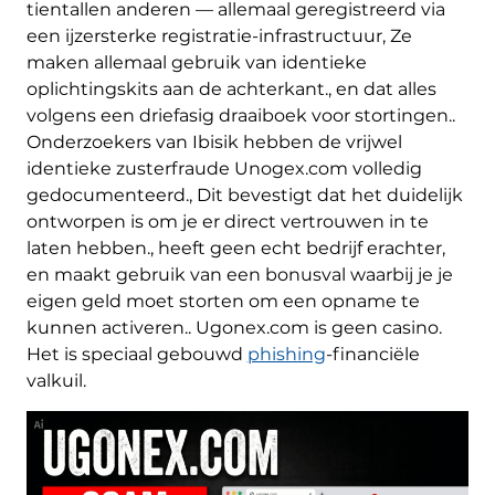
tientallen anderen — allemaal geregistreerd via
een ijzersterke registratie-infrastructuur, Ze
maken allemaal gebruik van identieke
oplichtingskits aan de achterkant., en dat alles
volgens een driefasig draaiboek voor stortingen..
Onderzoekers van Ibisik hebben de vrijwel
identieke zusterfraude Unogex.com volledig
gedocumenteerd., Dit bevestigt dat het duidelijk
ontworpen is om je er direct vertrouwen in te
laten hebben., heeft geen echt bedrijf erachter,
en maakt gebruik van een bonusval waarbij je je
eigen geld moet storten om een opname te
kunnen activeren.. Ugonex.com is geen casino.
Het is speciaal gebouwd
phishing
-financiële
valkuil.