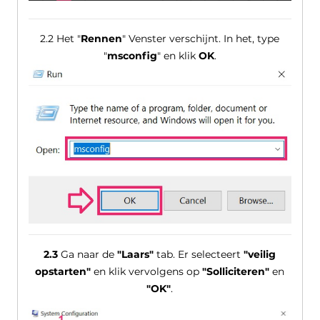
2.2 Het "
Rennen
" Venster verschijnt. In het, type
"
msconfig
" en klik
OK
.
2.3
Ga naar de
"Laars"
tab. Er selecteert
"veilig
opstarten"
en klik vervolgens op
"Solliciteren"
en
"OK"
.