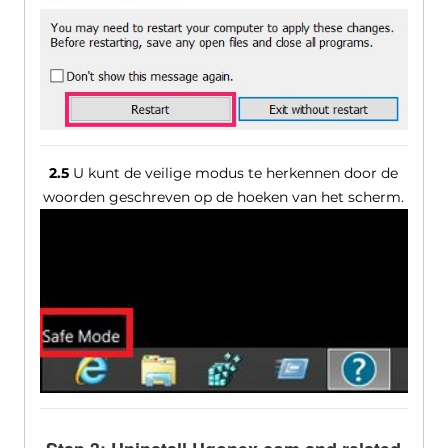
2.5
U kunt de veilige modus te herkennen door de
woorden geschreven op de hoeken van het scherm.