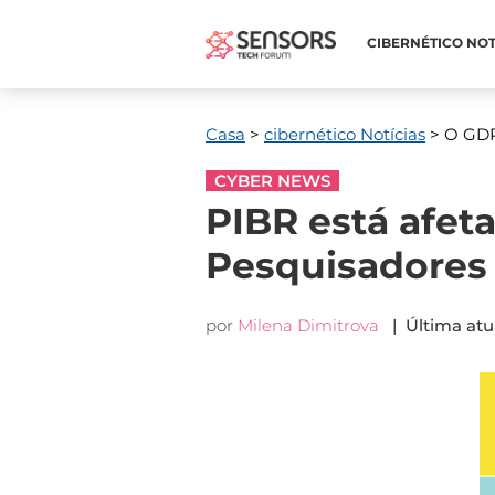
CIBERNÉTICO NOT
Casa
>
cibernético Notícias
> O GDP
CYBER NEWS
PIBR está afe
Pesquisadores
por
Milena Dimitrova
| Última atu