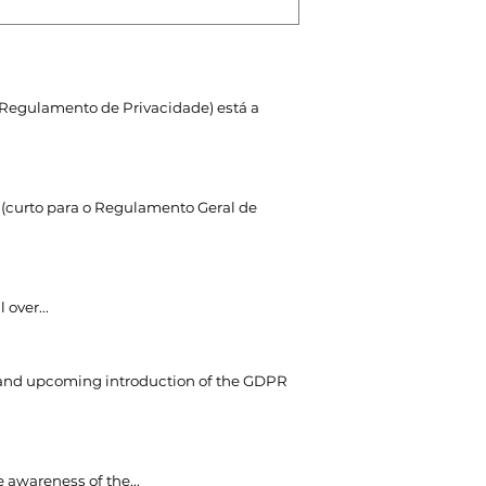
Regulamento de Privacidade) está a
 (curto para o Regulamento Geral de
 over..
.
and upcoming introduction of the GDPR
e awareness of the..
.