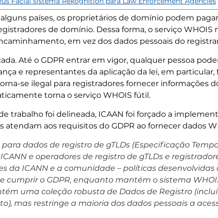
us Facial sistema Rekognition para Law Enforcement Agencies
alguns países, os proprietários de domínio podem pagar 
egistradores de domínio. Dessa forma, o serviço WHOIS
encaminhamento, em vez dos dados pessoais do registra
da. Até o GDPR entrar em vigor, qualquer pessoa poderi
ça e representantes da aplicação da lei, em particular,
rna-se ilegal para registradores fornecer informações d
aticamente torna o serviço WHOIS fútil.
 trabalho foi delineada, ICAAN foi forçado a impleme
res atendam aos requisitos do GDPR ao fornecer dados 
 para dados de registro de gTLDs (Especificação Tempor
 ICANN e operadores de registro de gTLDs e registrado
tes da ICANN e a comunidade – políticas desenvolvidas
de cumprir o GDPR, enquanto mantém o sistema WHOIS 
ém uma coleção robusta de Dados de Registro (incluind
to), mas restringe a maioria dos dados pessoais a ac