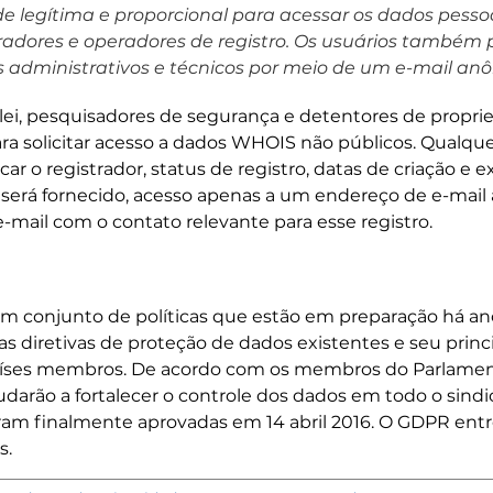
 legítima e proporcional para acessar os dados pessoa
tradores e operadores de registro. Os usuários també
s administrativos e técnicos por meio de um e-mail an
 lei, pesquisadores de segurança e detentores de proprie
ra solicitar acesso a dados WHOIS não públicos. Qualque
car o registrador, status de registro, datas de criação e e
erá fornecido, acesso apenas a um endereço de e-mail
e-mail com o contato relevante para esse registro.
 conjunto de políticas que estão em preparação há ano
s diretivas de proteção de dados existentes e seu princip
países membros. De acordo com os membros do Parlament
darão a fortalecer o controle dos dados em todo o sind
ram finalmente aprovadas em 14 abril 2016. O GDPR ent
s.