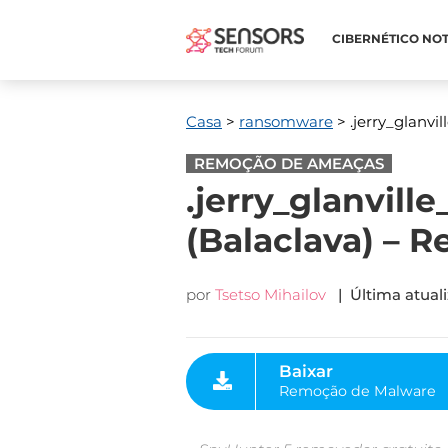
CIBERNÉTICO NOT
Casa
>
ransomware
> .jerry_glanvi
REMOÇÃO DE AMEAÇAS
.jerry_glanvill
(Balaclava) – 
por
Tsetso Mihailov
| Última atuali
Baixar
Remoção de Malware
Ferramenta