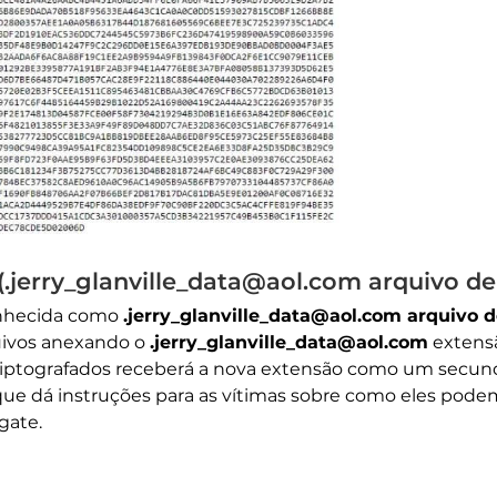
jerry_glanville_data@aol.com arquivo de 
nhecida como
.jerry_glanville_data@aol.com arquivo d
uivos anexando o
.jerry_glanville_data@aol.com
extensã
 criptografados receberá a nova extensão como um secund
 que dá instruções para as vítimas sobre como eles pod
gate.