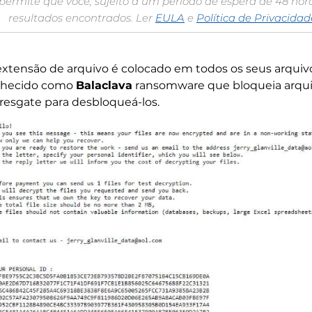
permite que você, sujeito a um período de espera de 48 ho
resultados encontrados. Ler
EULA
e
Política de Privacidad
xtensão de arquivo é colocado em todos os seus arqui
hecido como
Balaclava
ransomware que bloqueia arqu
esgate para desbloqueá-los.