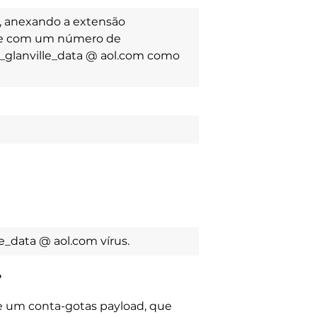
s, anexando a extensão
ente com um número de
ry_glanville_data @ aol.com como
lle_data @ aol.com vírus.
?
de um conta-gotas payload, que