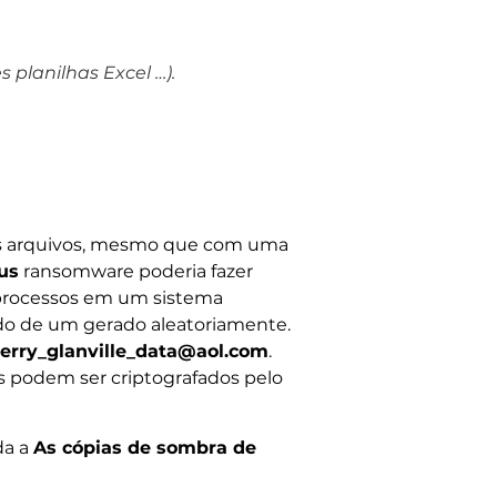
planilhas Excel …).
us arquivos, mesmo que com uma
us
ransomware poderia fazer
r processos em um sistema
do de um gerado aleatoriamente.
jerry_glanville_data@aol.com
.
 podem ser criptografados pelo
da a
As cópias de sombra de