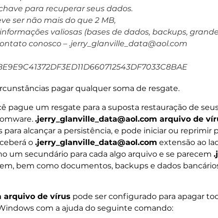
chave para recuperar seus dados.
ve ser não mais do que 2 MB,
nformações valiosas (bases de dados, backups, grandes 
contato conosco – .jerry_glanville_data@aol.com
8E9E9C41372DF3ED11D660712543DF7033C8BAE
rcunstâncias pagar qualquer soma de resgate.
cê pague um resgate para a suposta restauração de se
nsomware.
.jerry_glanville_data@aol.com arquivo de vír
para alcançar a persistência, e pode iniciar ou reprimi
eceberá o
.jerry_glanville_data@aol.com
extensão ao la
mo um secundário para cada algo arquivo e se parecem
.
magem, bem como documentos, backups e dados bancários
 arquivo de vírus
pode ser configurado para apagar to
 Windows com a ajuda do seguinte comando: