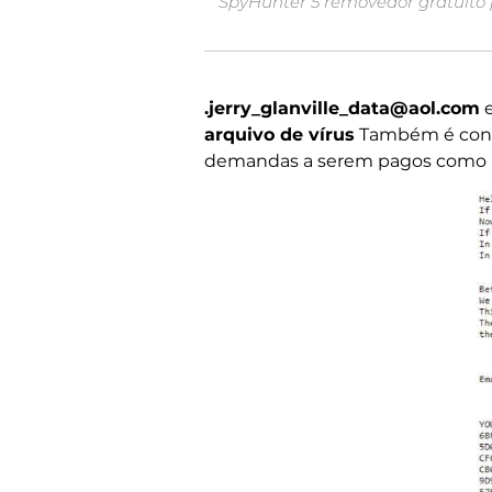
SpyHunter 5 removedor gratuito 
.jerry_glanville_data@aol.com
e
arquivo de vírus
Também é con
demandas a serem pagos como r