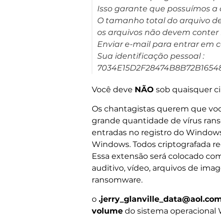
Isso garante que possuímos a 
O tamanho total do arquivo de
os arquivos não devem conter i
Enviar e-mail para entrar em 
Sua identificação pessoal :
7034E15D2F28474B8B72B1654
Você deve
NÃO
sob quaisquer ci
Os chantagistas querem que vo
grande quantidade de vírus ra
entradas no registro do Windows 
Windows. Todos criptografada r
Essa extensão será colocado co
auditivo, vídeo, arquivos de i
ransomware.
o
.jerry_glanville_data@aol.com
volume
do sistema operacional