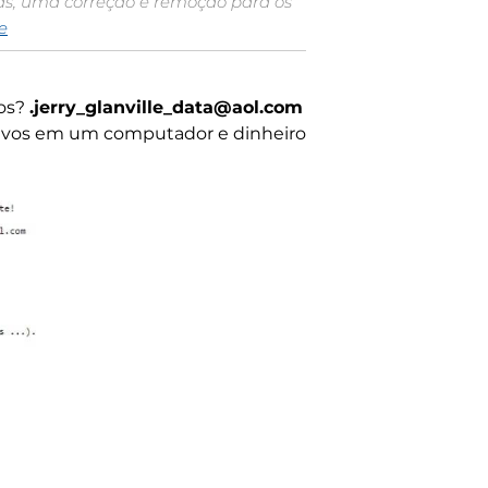
ras, uma correção e remoção para os
e
vos?
.jerry_glanville_data@aol.com
ivos em um computador e dinheiro