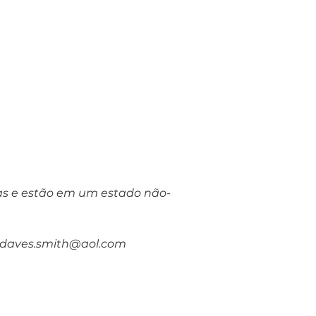
das e estão em um estado não-
o daves.smith@aol.com