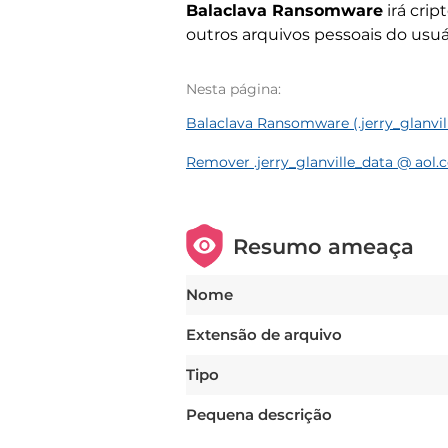
Balaclava Ransomware
irá crip
outros arquivos pessoais do u
Nesta página:
Balaclava Ransomware (.jerry_glanvil
Remover .jerry_glanville_data @ aol.
Resumo ameaça
Nome
Extensão de arquivo
Tipo
Pequena descrição