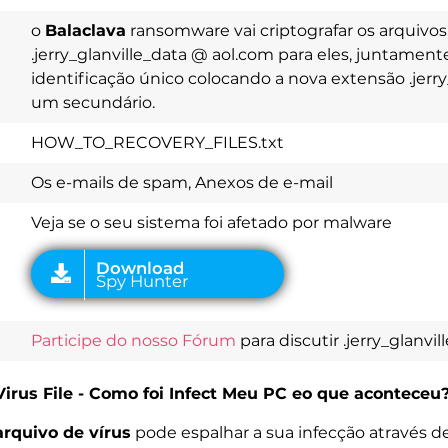
o
Balaclava
ransomware vai criptografar os arquivo
.jerry_glanville_data @ aol.com para eles, juntam
identificação único colocando a nova extensão .jer
Download
Spy Hunter
um secundário.
HOW_TO_RECOVERY_FILES.txt
Os e-mails de spam, Anexos de e-mail
Veja se o seu sistema foi afetado por malware
Participe do nosso Fórum
para discutir .jerry_glanvi
Virus File - Como foi Infect Meu PC eo que aconteceu
arquivo de vírus
pode espalhar a sua infecção através 