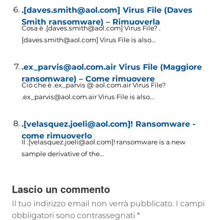
.[daves.smith@aol.com] Virus File (Daves
Smith ransomware) – Rimuoverla
Cosa è .[daves.smith@aol.com] Virus File? .
[daves.smith@aol.com]
Virus File is also..
.
.ex_parvis@aol.com.air Virus File (Maggiore
ransomware) – Come rimuovere
Ciò che è .ex_parvis @ aol.com.air Virus File?
.
ex_parvis@aol.com.air Virus File is also..
.
.[velasquez.joeli@aol.com]! Ransomware -
come rimuoverlo
Il .[velasquez.joeli@aol.com]!
ransomware is a new
sample derivative of the..
.
Lascio un commento
Il tuo indirizzo email non verrà pubblicato.
I campi
obbligatori sono contrassegnati
*