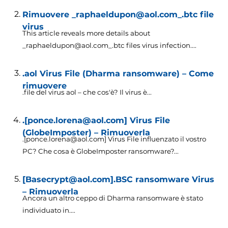
Rimuovere _raphaeldupon@aol.com_.btc file
virus
This article reveals more details about
_raphaeldupon@aol.com_.btc files virus infection...
.
.aol Virus File (Dharma ransomware) – Come
rimuovere
.file del virus aol – che cos'è? Il virus è...
.[ponce.lorena@aol.com] Virus File
(GlobeImposter) – Rimuoverla
.[ponce.lorena@aol.com] Virus File influenzato il vostro
PC? Che cosa è GlobeImposter ransomware?...
[Basecrypt@aol.com].BSC ransomware Virus
– Rimuoverla
Ancora un altro ceppo di Dharma ransomware è stato
individuato in....