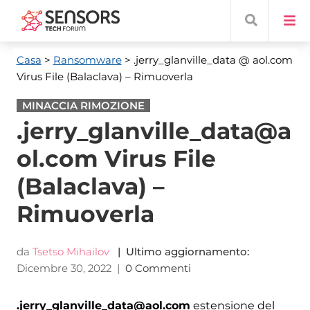
Casa
>
Ransomware
> .jerry_glanville_data @ aol.com
Virus File (Balaclava) – Rimuoverla
MINACCIA RIMOZIONE
.jerry_glanville_data@a
ol.com Virus File
(Balaclava) –
Rimuoverla
da
Tsetso Mihailov
| Ultimo aggiornamento:
Dicembre 30, 2022
|
0 Commenti
.jerry_glanville_data@aol.com
estensione del