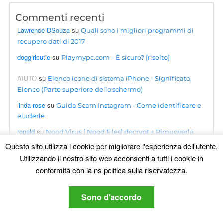
Commenti recenti
Lawrence DSouza
su
Quali sono i migliori programmi di
recupero dati di 2017
doggirlcutie
su
Playmypc.com – È sicuro? [risolto]
AIUTO
su
Elenco icone di sistema iPhone - Significato,
Elenco (Parte superiore dello schermo)
linda rose
su
Guida Scam Instagram - Come identificare e
eluderle
ronald
su
Nood Virus [.Nood Files] decrypt + Rimuoverla
[Guida]
Questo sito utilizza i cookie per migliorare l'esperienza dell'utente.
Utilizzando il nostro sito web acconsenti a tutti i cookie in
ahmetahmati
su
Truffa Roblox di BloxForge- È sicuro?
conformità con la ns
politica sulla riservatezza
.
[risolto]
Kwanele
su
Virus Searchapp.exe reindirizza i passaggi per
Sono d'accordo
la rimozione [Correzione gratuita]
Omogolo
su
Guida alla rimozione del virus