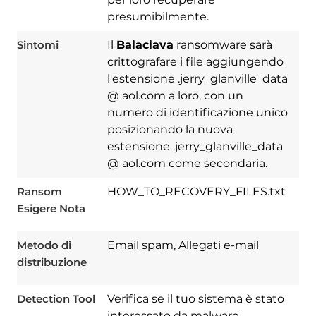
presumibilmente.
Sintomi
Il
Balaclava
ransomware sarà
crittografare i file aggiungendo
l'estensione .jerry_glanville_data
@ aol.com a loro, con un
numero di identificazione unico
posizionando la nuova
estensione .jerry_glanville_data
@ aol.com come secondaria.
Download
Spy Hunter
Ransom
HOW_TO_RECOVERY_FILES.txt
Esigere Nota
Metodo di
Email spam, Allegati e-mail
distribuzione
Detection Tool
Verifica se il tuo sistema è stato
interessato da malware