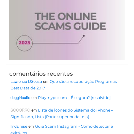
comentários recentes
Lawrence DSouza
em
Que são a recuperação Programas
Best Data de 2017
doggirlcutie
em
Playmypc.com – É seguro? [resolvido]
SOCORRO
em
Lista de Ícones do Sistema do iPhone –
Significado, Lista (Parte superior da tela)
linda rose
em
Guia Scam Instagram - Como detectar e
evitá-los