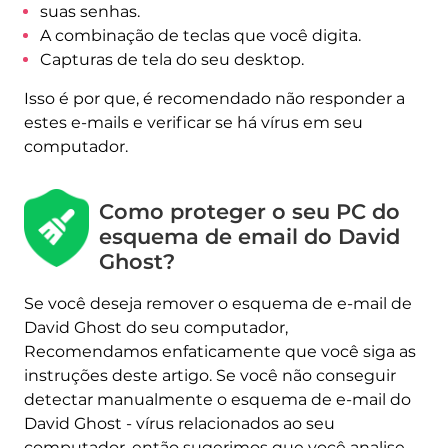
suas senhas.
A combinação de teclas que você digita.
Capturas de tela do seu desktop.
Isso é por que, é recomendado não responder a
estes e-mails e verificar se há vírus em seu
computador.
Como proteger o seu PC do
esquema de email do David
Ghost?
Se você deseja remover o esquema de e-mail de
David Ghost do seu computador,
Recomendamos enfaticamente que você siga as
instruções deste artigo. Se você não conseguir
detectar manualmente o esquema de e-mail do
Seu sistema de computador pode ser
David Ghost - vírus relacionados ao seu
Nota!
afetado por
Esquema de e-mail de David
computador, então sugerimos que você analise