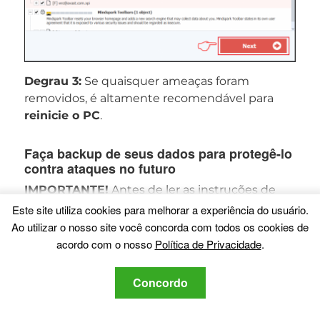
Degrau 3:
Se quaisquer ameaças foram
removidos, é altamente recomendável para
reinicie o PC
.
Faça backup de seus dados para protegê-lo
contra ataques no futuro
IMPORTANTE!
Antes de ler as instruções de
backup do Windows, é altamente
Este site utiliza cookies para melhorar a experiência do usuário.
recomendável fazer backup de seus dados
Ao utilizar o nosso site você concorda com todos os cookies de
com uma solução de backup em nuvem e
acordo com o nosso
Política de Privacidade
.
segurar seus arquivos contra qualquer tipo de
perda, até mesmo da maioria das ameaças
Concordo
graves. Recomendamos que você leia mais
sobre ele e para baixar
SOS Online Backup
.