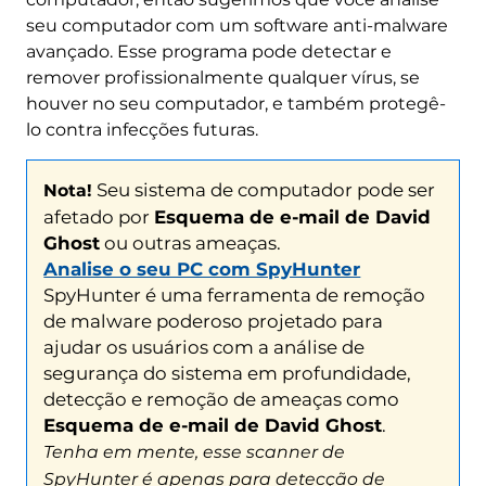
Ghost
ou outras ameaças.
seu computador com um software anti-malware
Analise o seu PC com SpyHunter
avançado. Esse programa pode detectar e
SpyHunter é uma ferramenta de remoção
remover profissionalmente qualquer vírus, se
de malware poderoso projetado para
houver no seu computador, e também protegê-
ajudar os usuários com a análise de
lo contra infecções futuras.
segurança do sistema em profundidade,
detecção e remoção de ameaças como
Esquema de e-mail de David Ghost
.
Tenha em mente, esse scanner de
SpyHunter é apenas para detecção de
malware. Se SpyHunter detecta malware em
seu PC, você terá de comprar ferramenta de
remoção de malware da SpyHunter para
remover as ameaças de malware. Ler
nossa
SpyHunter 5 Reveja
. Clique nos links
correspondentes para verificar do SpyHunter
EULA
,
Política de Privacidade
e
Ameaça
Critérios de Avaliação
.