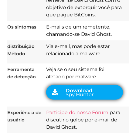
remetente David Ghost com o
objetivo de extorquir você para
que pague BitCoins.
Os sintomas
E-mails de um remetente,
Download
chamando-se David Ghost.
Spy Hunter
distribuição
Via e-mail, mas pode estar
Método
relacionado a malware.
Ferramenta
Veja se o seu sistema foi
de detecção
afetado por malware
Experiência de
Participe do nosso Fórum
para
usuário
discutir o golpe por e-mail de
David Ghost.