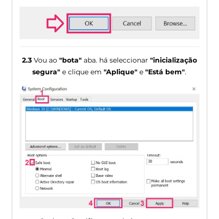
2.3
Vou ao
"bota"
aba. há seleccionar
"inicialização
segura"
e clique em
"Aplique"
e
"Está bem"
.