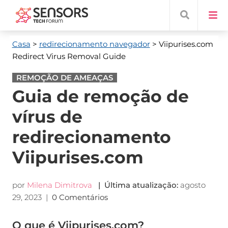
Casa
>
redirecionamento navegador
> Viipurises.com
Redirect Virus Removal Guide
REMOÇÃO DE AMEAÇAS
Guia de remoção de
vírus de
redirecionamento
Viipurises.com
por
Milena Dimitrova
| Última atualização:
agosto
29, 2023
|
0 Comentários
O que é Viipurises.com?