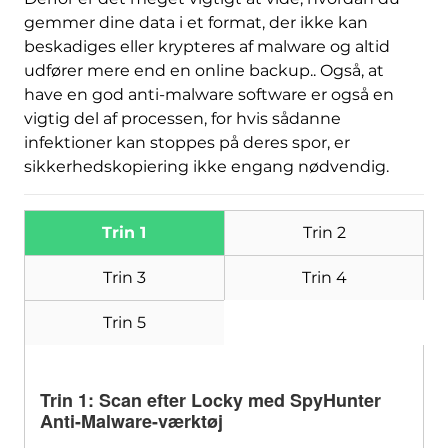
gemmer dine data i et format, der ikke kan
beskadiges eller krypteres af malware og altid
udfører mere end en online backup.. Også, at
have en god anti-malware software er også en
vigtig del af processen, for hvis sådanne
infektioner kan stoppes på deres spor, er
sikkerhedskopiering ikke engang nødvendig.
Hent
Værktøj til fjernelse af
malware
Trin 1
Trin 2
Trin 3
Trin 4
Trin 5
Trin 1: Scan efter Locky med SpyHunter
Anti-Malware-værktøj