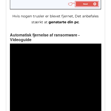
Hvis nogen trusler er blevet fjernet, Det anbefales
stærkt at
genstarte din pc
.
Automatisk fjernelse af ransomware -
Videoguide