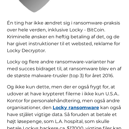
Én ting har ikke ændret sig i ransomware-praksis
over hele verden, inklusive Locky - BitCoin.
Kriminelle ønsker en heftig betaling af det, og de
har givet instruktioner til et websted, reklame for
Locky Decryptor.
Locky og flere andre ransomware-varianter har
med succes bidraget til, at ransomware blev en af
​​de største malware-trusler (top 3) for året 2016.
Og ikke kun dette, men der er også frygt for, at
udover at have krypteret filerne i ikke kun U.S.A..
Kontor for personalehåndtering, men også andre
organisationer, den
Locky ransomware
kan også
have stjålet vigtige data. Så foruden at betale et
højt løsepenge, som L.A. hospital, som skulle
betale Lockys hackere ca. $17000, vigtige filer kan