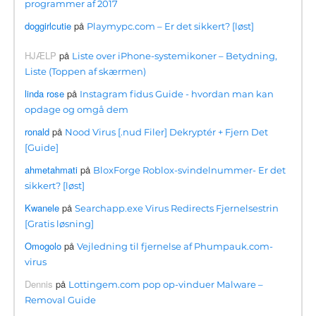
programmer af 2017
doggirlcutie
på
Playmypc.com – Er det sikkert? [løst]
HJÆLP
på
Liste over iPhone-systemikoner – Betydning,
Liste (Toppen af ​​skærmen)
linda rose
på
Instagram fidus Guide - hvordan man kan
opdage og omgå dem
ronald
på
Nood Virus [.nud Filer] Dekryptér + Fjern Det
[Guide]
ahmetahmati
på
BloxForge Roblox-svindelnummer- Er det
sikkert? [løst]
Kwanele
på
Searchapp.exe Virus Redirects Fjernelsestrin
[Gratis løsning]
Omogolo
på
Vejledning til fjernelse af Phumpauk.com-
virus
Dennis
på
Lottingem.com pop op-vinduer Malware –
Removal Guide