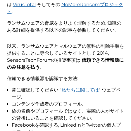
は
VirusTotal
そしてその
NoMoreRansomプロジェク
ト
.
ランサムウェアの脅威をよりよく理解するため, 知識の
ある詳細を提供する以下の記事を参照してください.
以来、ランサムウェアとマルウェアの無料の削除手順を
提供することに専念しているサイトとして 2014,
SensorsTechForumの推奨事項は
信頼できる情報源に
のみ注意を払う
.
信頼できる情報源を認識する方法:
常に確認してください "
私たちに関しては
" ウェブペ
ージ.
コンテンツ作成者のプロフィール.
偽の名前やプロフィールではなく、実際の人がサイト
の背後にいることを確認してください.
Facebookを確認する, LinkedInとTwitterの個人プ