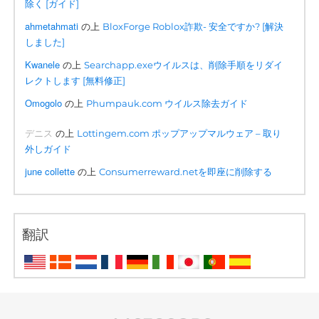
除く [ガイド]
ahmetahmati
の上
BloxForge Roblox詐欺- 安全ですか? [解決
しました]
Kwanele
の上
Searchapp.exeウイルスは、削除手順をリダイ
レクトします [無料修正]
Omogolo
の上
Phumpauk.com ウイルス除去ガイド
デニス
の上
Lottingem.com ポップアップマルウェア – 取り
外しガイド
june collette
の上
Consumerreward.netを即座に削除する
翻訳