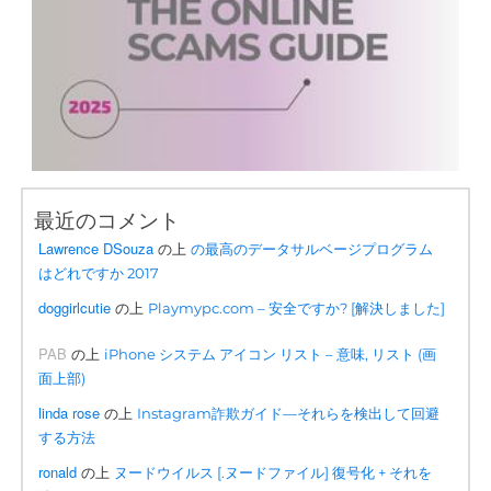
最近のコメント
Lawrence DSouza
の上
の最高のデータサルベージプログラム
はどれですか 2017
doggirlcutie
の上
Playmypc.com – 安全ですか? [解決しました]
PAB
の上
iPhone システム アイコン リスト – 意味, リスト (画
面上部)
linda rose
の上
Instagram詐欺ガイド—それらを検出して回避
する方法
ronald
の上
ヌードウイルス [.ヌードファイル] 復号化 + それを