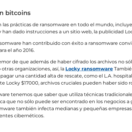
n bitcoins
las prácticas de ransomware en todo el mundo, incluyen
y han dado instrucciones a un sitio web, la publicidad L
ransomware han contribuido con éxito a ransomware conv
ra el año 2016.
emor de que además de haber cifrado los archivos no sólo
otras organizaciones, así, la
Locky ransomware
También
agar una cantidad alta de rescate, como el L.A. hospital
 Locky $17000, archivos cruciales pueden haber sido ro
are tenemos que saber que utiliza técnicas tradicional
ifica que no sólo puede ser encontrado en los negocios a
nsomware también infecta medianas y pequeñas empres
uentes cibernéticos.