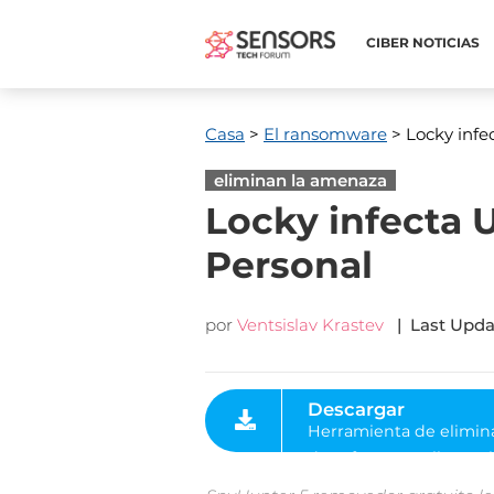
CIBER NOTICIAS
Casa
>
El ransomware
> Locky infe
eliminan la amenaza
Locky infecta 
Personal
por
Ventsislav Krastev
|
Last Upda
Descargar
Herramienta de eliminación
de software malintencionad