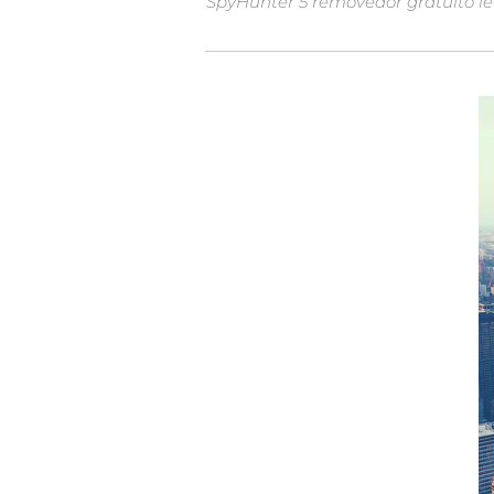
SpyHunter 5 removedor gratuito le 