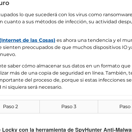
uro
pados lo que sucederá con los virus como ransomware 
n cuanto a sus métodos de infección, su actividad despu
(Internet de las Cosas)
es ahora una tendencia y el mun
 sienten preocupados de que muchos dispositivos IO 
 nuevo.
nte saber cómo almacenar sus datos en un formato que 
lizar más de una copia de seguridad en línea. También, 
portante del proceso de, porque si estas infecciones s
ni siquiera será necesario.
Descargar
Herramienta de
eliminación de software
Paso 2
Paso 3
Paso
malintencionado
e Locky con la herramienta de SpyHunter Anti-Malwa