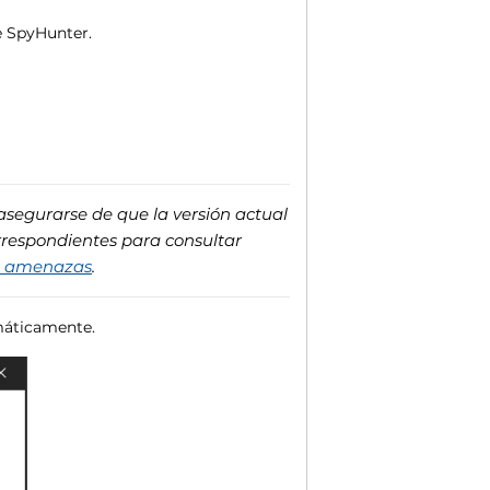
e SpyHunter.
asegurarse de que la versión actual
rrespondientes para consultar
de amenazas
.
máticamente.