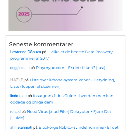
Seneste kommentarer
Lawrence DSouza
på
Hvilke er de bedste Data Recovery
programmer af 2017
doggirlcutie
på
Playmypc.com – Er det sikkert? [løst]
HJÆLP
på
Liste over iPhone-systemikoner – Betydning,
Liste (Toppen af ​​skærmen)
linda rose
på
Instagram fidus Guide - hvordan man kan
opdage og omgå dem
ronald
på
Nood Virus [.nud Filer] Dekryptér + Fjern Det
[Guide]
ahmetahmati
på
BloxForge Roblox-svindelnummer- Er det