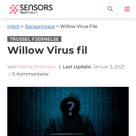
Hjem
>
Ransomware
> Willow Virus File
TRUSSEL FJERNELSE
Willow Virus fil
ved
Milena Dimitrova
|
Last Update
:
Januar 3, 2023
|
0 Kommentarer