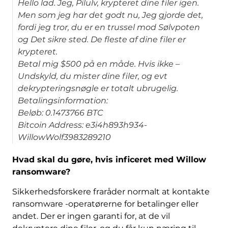
Hello lad. Jeg, Pilulv, krypteret dine filer igen.
Men som jeg har det godt nu, Jeg gjorde det,
fordi jeg tror, ​​du er en trussel mod Sølvpoten
og Det sikre sted. De fleste af dine filer er
krypteret.
Betal mig $500 på en måde. Hvis ikke –
Undskyld, du mister dine filer, og evt
dekrypteringsnøgle er totalt ubrugelig.
Betalingsinformation:
Beløb: 0.1473766 BTC
Bitcoin Address: e3i4h893h934-
WillowWolf3983289210
Hvad skal du gøre, hvis inficeret med Willow
ransomware?
Sikkerhedsforskere fraråder normalt at kontakte
ransomware -operatørerne for betalinger eller
andet. Der er ingen garanti for, at de vil