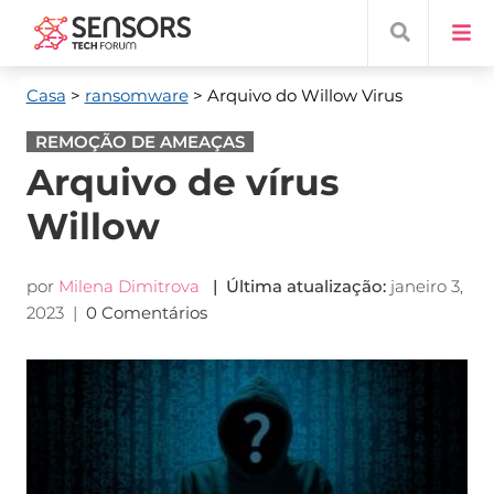
Casa
>
ransomware
> Arquivo do Willow Virus
REMOÇÃO DE AMEAÇAS
Arquivo de vírus
Willow
por
Milena Dimitrova
| Última atualização:
janeiro 3,
2023
|
0 Comentários