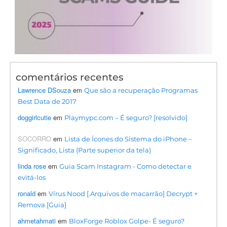
comentários recentes
Lawrence DSouza
em
Que são a recuperação Programas
Best Data de 2017
doggirlcutie
em
Playmypc.com – É seguro? [resolvido]
SOCORRO
em
Lista de Ícones do Sistema do iPhone –
Significado, Lista (Parte superior da tela)
linda rose
em
Guia Scam Instagram - Como detectar e
evitá-los
ronald
em
Vírus Nood [.Arquivos de macarrão] Decrypt +
Remova [Guia]
ahmetahmati
em
BloxForge Roblox Golpe- É seguro?