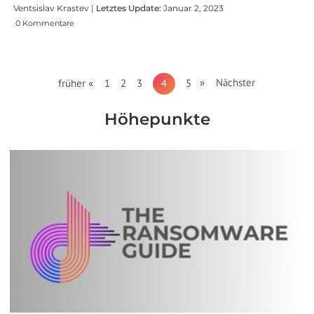
Ventsislav Krastev |
Letztes Update:
Januar 2, 2023
0 Kommentare
» Nächster
früher «
1
2
3
4
5
Höhepunkte