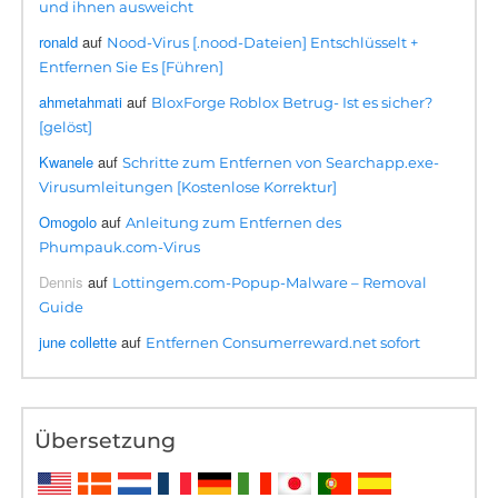
und ihnen ausweicht
ronald
auf
Nood-Virus [.nood-Dateien] Entschlüsselt +
Entfernen Sie Es [Führen]
ahmetahmati
auf
BloxForge Roblox Betrug- Ist es sicher?
[gelöst]
Kwanele
auf
Schritte zum Entfernen von Searchapp.exe-
Virusumleitungen [Kostenlose Korrektur]
Omogolo
auf
Anleitung zum Entfernen des
Phumpauk.com-Virus
Dennis
auf
Lottingem.com-Popup-Malware – Removal
Guide
june collette
auf
Entfernen Consumerreward.net sofort
Übersetzung