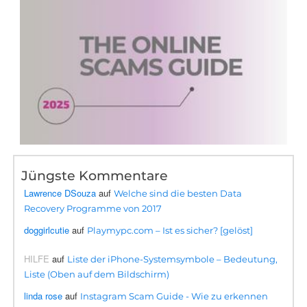
Jüngste Kommentare
Lawrence DSouza
auf
Welche sind die besten Data
Recovery Programme von 2017
doggirlcutie
auf
Playmypc.com – Ist es sicher? [gelöst]
HILFE
auf
Liste der iPhone-Systemsymbole – Bedeutung,
Liste (Oben auf dem Bildschirm)
linda rose
auf
Instagram Scam Guide - Wie zu erkennen