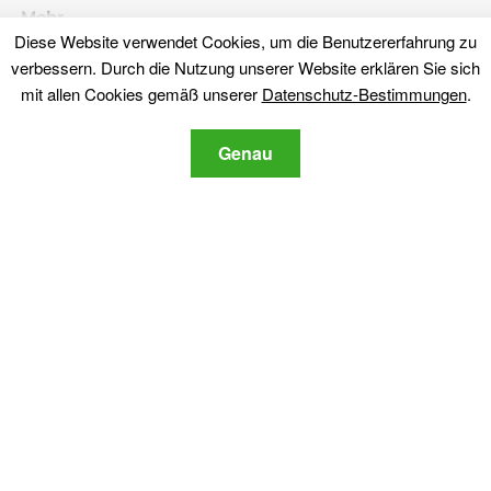
Mehr
Diese Website verwendet Cookies, um die Benutzererfahrung zu
Über uns
verbessern. Durch die Nutzung unserer Website erklären Sie sich
Datenschutz-Bestimmungen
mit allen Cookies gemäß unserer
Datenschutz-Bestimmungen
.
Kontaktiere uns
Genau
Bleib dran
Abonnieren Sie unseren Newsletter über die neuesten Cyber-
Sicherheit und Tech-bezogene Nachrichten.
Datenschutz-
Ich stimme der SensorsTechForum
Bestimmungen