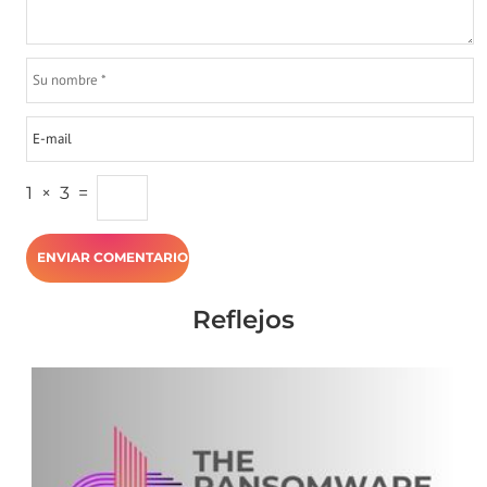
1
×
3
=
Reflejos