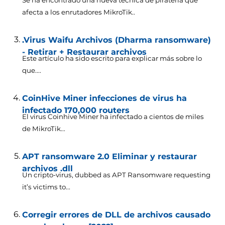
Se ha encontrado una nueva técnica de piratería que
afecta a los enrutadores MikroTik..
.Virus Waifu Archivos (Dharma ransomware)
- Retirar + Restaurar archivos
Este artículo ha sido escrito para explicar más sobre lo
que....
CoinHive Miner infecciones de virus ha
infectado 170,000 routers
El virus Coinhive Miner ha infectado a cientos de miles
de MikroTik...
APT ransomware 2.0 Eliminar y restaurar
archivos .dll
Un cripto-virus,
dubbed as APT Ransomware requesting
it’s victims to..
.
Corregir errores de DLL de archivos causado