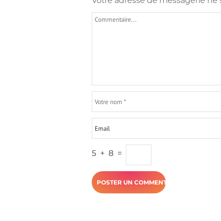
Votre adresse de messagerie ne s
5
+
8
=