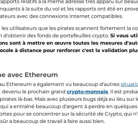
rapports relatifs à la même adresse très apparu sur bea
nquants à la suite du vol et les rapports ont été en prov
nateurs avec des connexions Internet compatibles.
les utilisateurs que les pirates scannent fortement la 
n d'obtenir des fonds de portefeuilles crypto.
Si vous uti
ons sont à mettre en œuvre toutes les mesures d'auto
ocole à distance pour renforcer c'est la validation plu
me avec Ethereum
eau Ethereum a également vu beaucoup d'autres
situati
st devenu le prochain grand
crypto-monnaie
. Il est prob
 pirates là-bas. Mais avec plusieurs bugs déjà eu lieu s
qui a entraîné beaucoup d'argent à perdre en quelques m
fortes pour se concentrer sur la sécurité de Crypto, qui n'
r a beaucoup de travail à faire aussi bien.