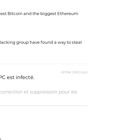
rgest Bitcoin and the biggest Ethereum
acking group have found a way to steal
OFFRE SPÉCIALE
C est infecté.
orrection et suppression pour les