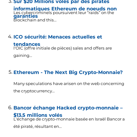
Sur $20 Millions volés par des pirates
informatiques Ethereum de noeuds non
Les cybercriminels poursuivent leur “raids”
on the
garanties
blockchain and this..
.
ICO sécurité: Menaces actuelles et
tendances
l'OIC (offre initiale de pièces)
sales and offers are
gaining..
.
Ethereum - The Next Big Crypto-Monnaie?
Many speculations have arisen on the web concerning
the cryptocurrency..
.
Bancor échange Hacked crypto-monnaie –
$13.5 millions volés
L'échange de crypto-monnaie basée en Israël Bancor a
été piraté, résultant en...