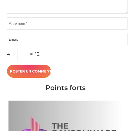
4
+
=
12
Points forts